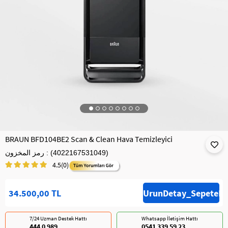
BRAUN BFD104BE2 Scan & Clean Hava Temizleyici
(4022167531049)
رمز المخزون
4.5
(0)
34.500,00 TL
7/24 Uzman Destek Hattı
Whatsapp İletişim Hattı
444 0 989
0541 339 59 23