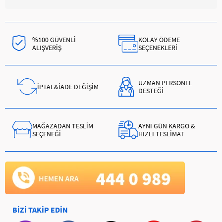
%100 GÜVENLİ
KOLAY ÖDEME
ALIŞVERİŞ
SEÇENEKLERİ
UZMAN PERSONEL
İPTAL&İADE DEĞİŞİM
DESTEĞİ
MAĞAZADAN TESLİM
AYNI GÜN KARGO &
SEÇENEĞİ
HIZLI TESLİMAT
BİZİ TAKİP EDİN