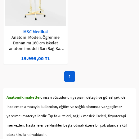
MSC Medikal
Anatomi Modeli, Öğrenme
Donanımı 160 cm iskelet
anatomi modeli-Sarı Bağ-Kas
Başlangıç ve Bitiş Noktası -
19.999,00 TL
Çıkarılabilir Braket
1
Anatomik maketler
, insan vücudunun yapısını detaylı ve görsel şekilde
incelemek amacıyla kullanılan, eğitim ve sağlık alanında vazgeçilmez
yardımcı materyallerdir. Tıp fakülteleri, sağlık meslek liseleri, fizyoterapi
merkezleri, hastaneler ve klinikler başta olmak üzere birçok alanda aktif
olarak kullanılmaktadır.