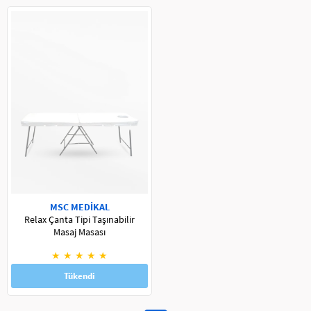
MSC MEDİKAL
Relax Çanta Tipi Taşınabilir
Masaj Masası
★
★
★
★
★
Tükendi
5.299,00 TL