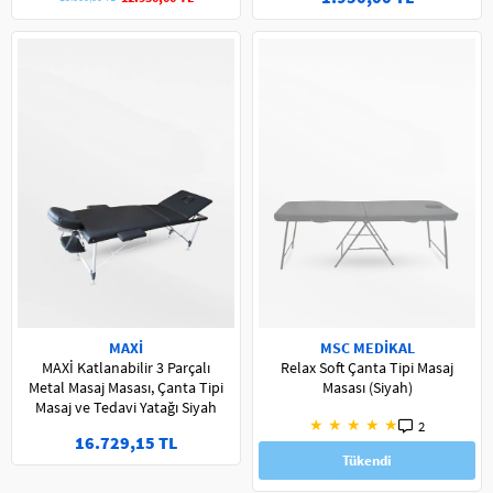
MAXİ
MSC MEDİKAL
MAXİ Katlanabilir 3 Parçalı
Relax Soft Çanta Tipi Masaj
Metal Masaj Masası, Çanta Tipi
Masası (Siyah)
Masaj ve Tedavi Yatağı Siyah
★
★
★
★
★
2
16.729,15 TL
Tükendi
5.899,00 TL