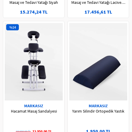
Masaj ve Tedavi Yatağı Siyah
Masaj ve Tedavi Yatağı Lacivert-
Mavi
15.274,24 TL
17.456,61 TL
%14
MARKASIZ
MARKASIZ
Hacamat Masaj Sandalyesi
Yarım Silindir Ortopedik Yastık
1.950,00 TL
12.950,00 TL
15.000,00 TL