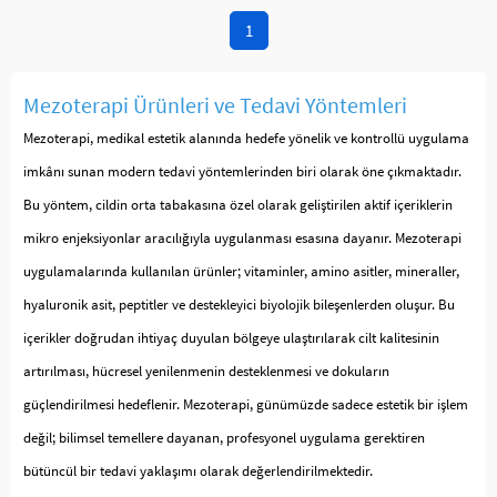
1
Mezoterapi Ürünleri ve Tedavi Yöntemleri
Mezoterapi, medikal estetik alanında hedefe yönelik ve kontrollü uygulama
imkânı sunan modern tedavi yöntemlerinden biri olarak öne çıkmaktadır.
Bu yöntem, cildin orta tabakasına özel olarak geliştirilen aktif içeriklerin
mikro enjeksiyonlar aracılığıyla uygulanması esasına dayanır. Mezoterapi
uygulamalarında kullanılan ürünler; vitaminler, amino asitler, mineraller,
hyaluronik asit, peptitler ve destekleyici biyolojik bileşenlerden oluşur. Bu
içerikler doğrudan ihtiyaç duyulan bölgeye ulaştırılarak cilt kalitesinin
artırılması, hücresel yenilenmenin desteklenmesi ve dokuların
güçlendirilmesi hedeflenir. Mezoterapi, günümüzde sadece estetik bir işlem
değil; bilimsel temellere dayanan, profesyonel uygulama gerektiren
bütüncül bir tedavi yaklaşımı olarak değerlendirilmektedir.