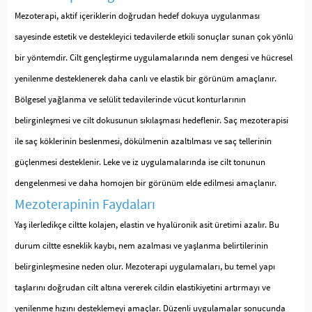
Mezoterapi, aktif içeriklerin doğrudan hedef dokuya uygulanması
sayesinde estetik ve destekleyici tedavilerde etkili sonuçlar sunan çok yönlü
bir yöntemdir. Cilt gençleştirme uygulamalarında nem dengesi ve hücresel
yenilenme desteklenerek daha canlı ve elastik bir görünüm amaçlanır.
Bölgesel yağlanma ve selülit tedavilerinde vücut konturlarının
belirginleşmesi ve cilt dokusunun sıkılaşması hedeflenir. Saç mezoterapisi
ile saç köklerinin beslenmesi, dökülmenin azaltılması ve saç tellerinin
güçlenmesi desteklenir. Leke ve iz uygulamalarında ise cilt tonunun
dengelenmesi ve daha homojen bir görünüm elde edilmesi amaçlanır.
Mezoterapinin Faydaları
Yaş ilerledikçe ciltte kolajen, elastin ve hyalüronik asit üretimi azalır. Bu
durum ciltte esneklik kaybı, nem azalması ve yaşlanma belirtilerinin
belirginleşmesine neden olur. Mezoterapi uygulamaları, bu temel yapı
taşlarını doğrudan cilt altına vererek cildin elastikiyetini artırmayı ve
yenilenme hızını desteklemeyi amaçlar. Düzenli uygulamalar sonucunda