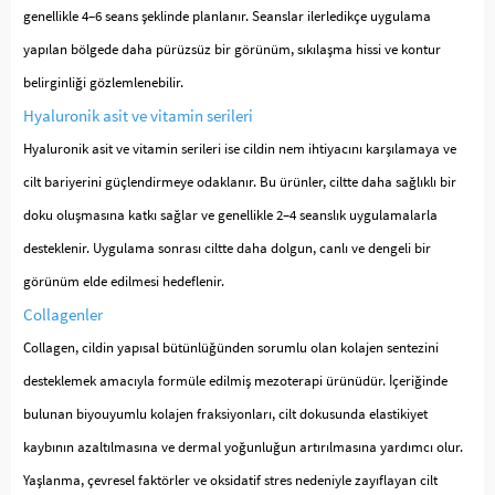
genellikle 4–6 seans şeklinde planlanır. Seanslar ilerledikçe uygulama
yapılan bölgede daha pürüzsüz bir görünüm, sıkılaşma hissi ve kontur
belirginliği gözlemlenebilir.
Hyaluronik asit ve vitamin serileri
Hyaluronik asit ve vitamin serileri ise cildin nem ihtiyacını karşılamaya ve
cilt bariyerini güçlendirmeye odaklanır. Bu ürünler, ciltte daha sağlıklı bir
doku oluşmasına katkı sağlar ve genellikle 2–4 seanslık uygulamalarla
desteklenir. Uygulama sonrası ciltte daha dolgun, canlı ve dengeli bir
görünüm elde edilmesi hedeflenir.
Collagenler
Collagen, cildin yapısal bütünlüğünden sorumlu olan kolajen sentezini
desteklemek amacıyla formüle edilmiş mezoterapi ürünüdür. İçeriğinde
bulunan biyouyumlu kolajen fraksiyonları, cilt dokusunda elastikiyet
kaybının azaltılmasına ve dermal yoğunluğun artırılmasına yardımcı olur.
Yaşlanma, çevresel faktörler ve oksidatif stres nedeniyle zayıflayan cilt