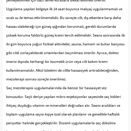
yenileyebilmesi için bazı temel kurallara dikkat edilmesi önerilir.
Uygulama yapılan bölgeye ilk 24 saat boyunca makyaj uygulanmamalı ve
sıcak su ile temas ettirilmemelidir. Bu süreçte cilt, dış etkenlere karşı daha
hassas olabileceği için güneş ışığından korunmalı, gerekli durumlarda
yüksek koruma faktörlü güneş kremi tercih edilmelidir. Seans sonrasında ilk
iki gün boyunca yoğun fiziksel aktiviteler, sauna, hamam ve buhar banyosu
gibi cildi zorlayabilecek ortamlardan kaçınılması önerilir. Ayrıca, doktor
önerisi dışında herhangi bir kozmetik ürün veya cilt bakım kremi
kullanılmamalıdır. Alkol tüketimi de ciltte hassasiyeti artırabileceğinden,
mezoterapi sonrası süreçte önerilmez.
Saç mezoterapisi uygulamalarında da benzer bir hassasiyet söz
konusudur. Saçlı deriye yapılan mikro enjeksiyonlar sayesinde saç kökleri
ihtiyaç duyduğu vitamin ve mineralleri doğrudan alır. Seans aralıkları ve
toplam uygulama sayısı kişiye özel olarak planlanır ve genellikle haftalık
periyotlar halinde gerçekleştirilir. Düzenli uygulamalarla saç dökülme