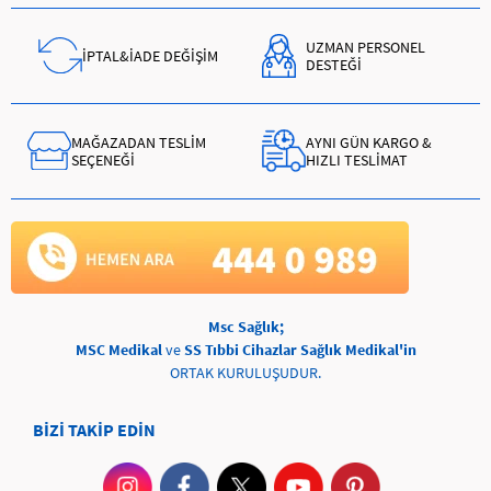
UZMAN PERSONEL
İPTAL&İADE DEĞİŞİM
DESTEĞİ
MAĞAZADAN TESLİM
AYNI GÜN KARGO &
SEÇENEĞİ
HIZLI TESLİMAT
Msc Sağlık;
MSC Medikal
ve
SS Tıbbi Cihazlar Sağlık Medikal'in
ORTAK KURULUŞUDUR.
BİZİ TAKİP EDİN