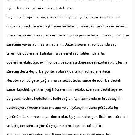
aydınlık ve taze görünmesine destek olur.
Saç mezoterapisi ise saç köklerinin ihtiyaç duyduğu besin maddelerini
doğrudan saçlı deriye ulaştırmayı hedefler. Vitamin, mineral ve destekleyici
bileşenler sayesinde saç kökleri beslenir, dolaşım desteklenir ve saç dökülme
sürecinin yavaşlatılması amaçlanır. Düzenli seanslar sonucunda saç
tellerinde güçlenme, kalınlaşma ve genel saç kalitesinde artış
gözlemlenebilir. Saç ekimi öncesi ve sonrası dönemde mezoterapi, iyileşme
sürecini destekleyici bir yöntem olarak da tercih edilebilmektedir.
Mezoterapi, bölgesel yağlanma ve selülit tedavisinde de etkili bir destek
sunar. Lipolitik içerikler, yağ hücrelerinin metabolizmasını destekleyerek
bölgesel incelme hedeflerine katkı sağlar. Aynı zamanda mikrodolaşımı
destekleyerek ödemin azalmasına ve cilt yüzeyinin daha pürüzsüz bir
görünüm kazanmasına yardımcı olur. Uygulamalar genellikle kısa sürelidir
ve kişi işlem sonrası günlük yaşamına hızlı şekilde dönebilir.
Sonuç olarak mezoterapi, cilt yenilenmesinden saç sağlığına, leke