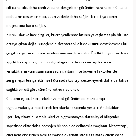
cilt daha sıkı, daha canlı ve daha dengeli bir görünüm kazanabilir. Cilt altı
dokuların desteklenmesi, uzun vadede daha sağlıklı bir cilt yapısının
oluşmasına katkı sağlar.
Kırışıklıklar ve ince çizgiler, hücre yenilenme hızının yavaşlamasıyla birlikte
ortaya çıkan doğal süreçlerdir. Mezoterapi, cilt dokusunu destekleyerek bu
çizgilerin görünümünün azalmasına yardımcı olur. Özellikle hyalüronik asit
ağırlıklı karışımlar, cildin dolgunluğunu artırarak yüzeydeki ince
kırışıklıkların yumuşamasını sağlar. Vitamin ve büyüme faktörleriyle
zenginleştirilen içerikler ise hücresel aktiviteyi destekleyerek daha parlak ve
sağlıklı bir cilt görünümüne katkıda bulunur.
Cilt tonu eşitsizlikleri, lekeler ve mat görünüm de mezoterapi
uygulamalarıyla hedeflenebilen alanlar arasında yer alır. Antioksidan
içerikler, vitamin kompleksleri ve pigmentasyon düzenleyici bileşenler
sayesinde ciltte daha homojen bir ton elde edilmesi amaçlanır. Mezoterapi,
cildi nemlendirirken aynı zamanda oksidatif stresi azaltarak cildin daha