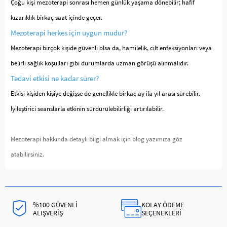
Çoğu kişi mezoterapi sonrası hemen günlük yaşama dönebilir; hafif
kızarıklık birkaç saat içinde geçer.
Mezoterapi herkes için uygun mudur?
Mezoterapi birçok kişide güvenli olsa da, hamilelik, cilt enfeksiyonları veya
belirli sağlık koşulları gibi durumlarda uzman görüşü alınmalıdır.
Tedavi etkisi ne kadar sürer?
Etkisi kişiden kişiye değişse de genellikle birkaç ay ila yıl arası sürebilir.
İyileştirici seanslarla etkinin sürdürülebilirliği artırılabilir.
Mezoterapi hakkında detaylı bilgi almak için blog yazımıza göz
atabilirsiniz.
%100 GÜVENLİ
KOLAY ÖDEME
ALIŞVERİŞ
SEÇENEKLERİ