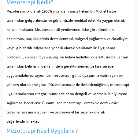
Mezoterapi Nedir?
Mezoterapi ilk olarak 1950’li yıllarda Fransız hekim Dr. Michel Pistor
tarafından geliştirilmiştir ve günümüzde medikal estetikte yaygın olarak
kullanılmaktadır. Mezoterapi; cilt yenilenmesi, leke görünümünün
azaltılması, saç köklerinin desteklenmesi, bölgesel yağlanma ve elastikiyet
kaybı gibi farklı ihtiyaçlara yönelik olarak planlanabilir. Uygulama
protokolü, kişinin cilt yapısı, yaşı ve tedavi hedefleri doğrultusunda uzman
tarafından belirlenir. Cerrahi işlem gerektirmemesi ve kısa sürede
uygulanabilmesi sayesinde mezoterapi, günlük yaşamı aksatmayan bir
yöntem olarak öne çıkar. Düzenli seanslar ile desteklendiğinde, mezoterapi
uygulamalarının cilt görünümünde daha dengeli ve kontrollü bir iyileşme
sağlaması hedeflenir. Günümüzde mezoterapi, estetik ve destekleyici
tedaviler arasında güvenli ve profesyonel bir seçenek olarak
değerlendirilmektedir.
Mezoterapi Nasıl Uygulanır?