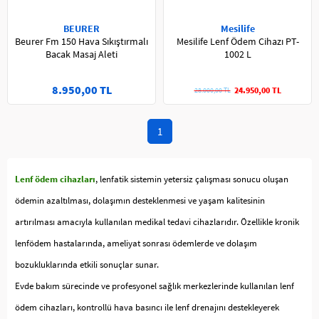
BEURER
Mesilife
Beurer Fm 150 Hava Sıkıştırmalı
Mesilife Lenf Ödem Cihazı PT-
Bacak Masaj Aleti
1002 L
8.950,00 TL
24.950,00 TL
28.000,00 TL
1
Lenf ödem cihazları
, lenfatik sistemin yetersiz çalışması sonucu oluşan
ödemin azaltılması, dolaşımın desteklenmesi ve yaşam kalitesinin
artırılması amacıyla kullanılan medikal tedavi cihazlarıdır. Özellikle kronik
lenfödem hastalarında, ameliyat sonrası ödemlerde ve dolaşım
bozukluklarında etkili sonuçlar sunar.
Evde bakım sürecinde ve profesyonel sağlık merkezlerinde kullanılan lenf
ödem cihazları, kontrollü hava basıncı ile lenf drenajını destekleyerek