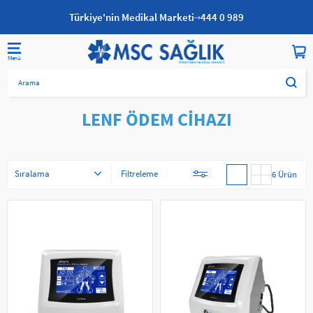
Türkiye'nin Medikal Marketi
444 0 989
Anasayfa
FİZİK TEDAVİ
LENF ÖDEM CİHAZI
LENF ÖDEM CİHAZI
Sıralama
Filtreleme
6 Ürün