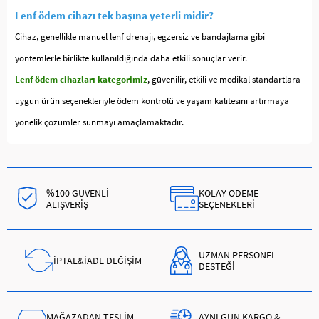
Lenf ödem cihazı tek başına yeterli midir?
Cihaz, genellikle manuel lenf drenajı, egzersiz ve bandajlama gibi
yöntemlerle birlikte kullanıldığında daha etkili sonuçlar verir.
Lenf ödem cihazları kategorimiz
, güvenilir, etkili ve medikal standartlara
uygun ürün seçenekleriyle ödem kontrolü ve yaşam kalitesini artırmaya
yönelik çözümler sunmayı amaçlamaktadır.
%100 GÜVENLİ
KOLAY ÖDEME
ALIŞVERİŞ
SEÇENEKLERİ
UZMAN PERSONEL
İPTAL&İADE DEĞİŞİM
DESTEĞİ
MAĞAZADAN TESLİM
AYNI GÜN KARGO &