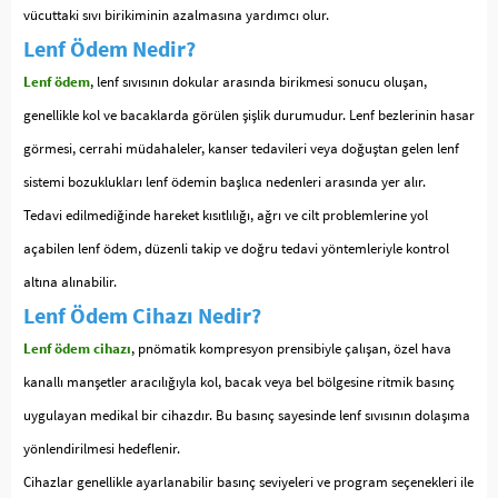
vücuttaki sıvı birikiminin azalmasına yardımcı olur.
Lenf Ödem Nedir?
Lenf ödem
, lenf sıvısının dokular arasında birikmesi sonucu oluşan,
genellikle kol ve bacaklarda görülen şişlik durumudur. Lenf bezlerinin hasar
görmesi, cerrahi müdahaleler, kanser tedavileri veya doğuştan gelen lenf
sistemi bozuklukları lenf ödemin başlıca nedenleri arasında yer alır.
Tedavi edilmediğinde hareket kısıtlılığı, ağrı ve cilt problemlerine yol
açabilen lenf ödem, düzenli takip ve doğru tedavi yöntemleriyle kontrol
altına alınabilir.
Lenf Ödem Cihazı Nedir?
Lenf ödem cihazı
, pnömatik kompresyon prensibiyle çalışan, özel hava
kanallı manşetler aracılığıyla kol, bacak veya bel bölgesine ritmik basınç
uygulayan medikal bir cihazdır. Bu basınç sayesinde lenf sıvısının dolaşıma
yönlendirilmesi hedeflenir.
Cihazlar genellikle ayarlanabilir basınç seviyeleri ve program seçenekleri ile