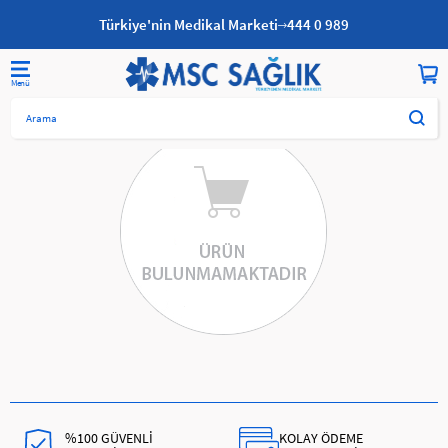
Türkiye'nin Medikal Marketi
444 0 989
%100 GÜVENLİ
KOLAY ÖDEME