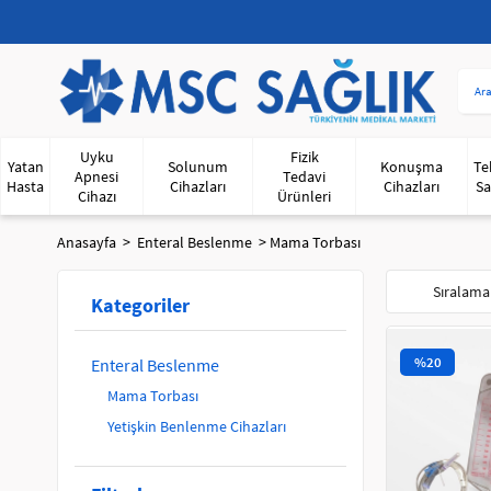
Uyku
Fizik
Yatan
Solunum
Konuşma
Te
Apnesi
Tedavi
Hasta
Cihazları
Cihazları
Sa
Cihazı
Ürünleri
Anasayfa
Enteral Beslenme
Mama Torbası
Kategoriler
%20
Enteral Beslenme
Mama Torbası
Yetişkin Benlenme Cihazları