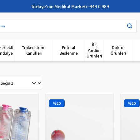
Türkiye'nin Medikal Marketi
444 0 989
İlk
kerlekli
Trakeostomi
Enteral
Doktor
Yardım
ndalye
Kanülleri
Beslenme
Ürünleri
Ürünleri
%20
%20