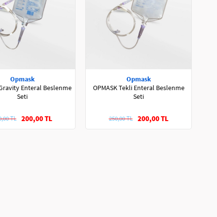
Opmask
Opmask
ravity Enteral Beslenme
OPMASK Tekli Enteral Beslenme
Seti
Seti
200,00 TL
200,00 TL
0,00 TL
250,00 TL