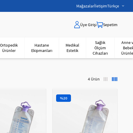
Mağazalar
İletişim
Türkçe
Üye Girişi
Sepetim
Sağlık
Anne 
Ortopedik
Hastane
Medikal
Ölçüm
Bebe
Ürünler
Ekipmanları
Estetik
Cihazları
Ürünle
4 Ürün
%20