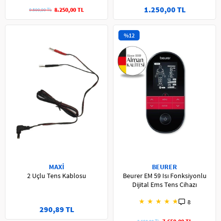
1.250,00 TL
8.250,00 TL
9.500,00 TL
%12
MAXİ
BEURER
2 Uçlu Tens Kablosu
Beurer EM 59 Isı Fonksiyonlu
Dijital Ems Tens Cihazı
★
★
★
★
★
8
290,89 TL