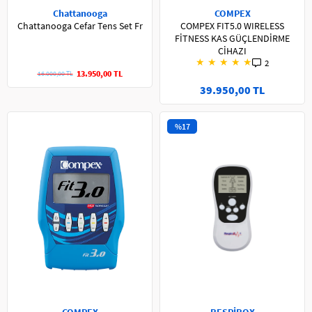
Chattanooga
COMPEX
Chattanooga Cefar Tens Set Fr
COMPEX FIT5.0 WIRELESS
FİTNESS KAS GÜÇLENDİRME
CİHAZI
★
★
★
★
★
2
13.950,00 TL
16.000,00 TL
39.950,00 TL
%17