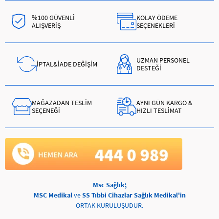
%100 GÜVENLİ
KOLAY ÖDEME
ALIŞVERİŞ
SEÇENEKLERİ
UZMAN PERSONEL
İPTAL&İADE DEĞİŞİM
DESTEĞİ
MAĞAZADAN TESLİM
AYNI GÜN KARGO &
SEÇENEĞİ
HIZLI TESLİMAT
Msc Sağlık;
MSC Medikal
ve
SS Tıbbi Cihazlar Sağlık Medikal'in
ORTAK KURULUŞUDUR.