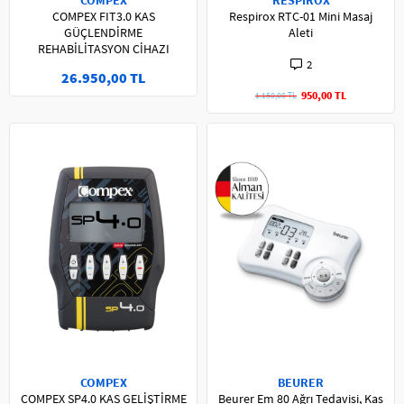
COMPEX
RESPİROX
COMPEX FIT3.0 KAS
Respirox RTC-01 Mini Masaj
GÜÇLENDİRME
Aleti
REHABİLİTASYON CİHAZI
2
26.950,00 TL
950,00 TL
1.150,00 TL
COMPEX
BEURER
COMPEX SP4.0 KAS GELİŞTİRME
Beurer Em 80 Ağrı Tedavisi, Kas