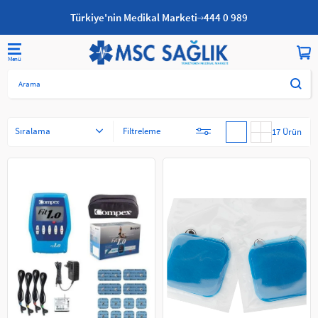
Türkiye'nin Medikal Marketi
444 0 989
Anasayfa
DİĞER KATEGORİLER
TENS EMS CİHAZLARI
Sıralama
Filtreleme
17 Ürün