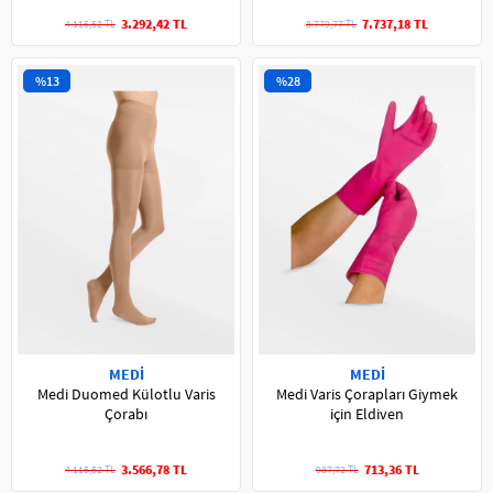
3.292,42 TL
7.737,18 TL
4.115,52 TL
8.779,77 TL
%13
%28
MEDİ
MEDİ
Medi Duomed Külotlu Varis
Medi Varis Çorapları Giymek
Çorabı
için Eldiven
3.566,78 TL
713,36 TL
4.115,52 TL
987,72 TL