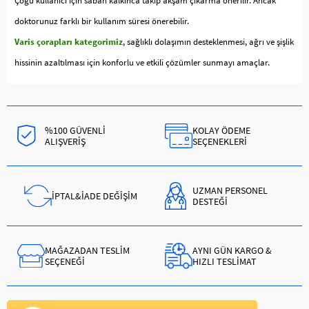
Çoğu kullanıcı için sabah kalkınca takıp akşam çıkarma önerilir. Ancak
doktorunuz farklı bir kullanım süresi önerebilir.
Varis çorapları kategorimiz
, sağlıklı dolaşımın desteklenmesi, ağrı ve şişlik
hissinin azaltılması için konforlu ve etkili çözümler sunmayı amaçlar.
%100 GÜVENLİ
KOLAY ÖDEME
ALIŞVERİŞ
SEÇENEKLERİ
UZMAN PERSONEL
İPTAL&İADE DEĞİŞİM
DESTEĞİ
MAĞAZADAN TESLİM
AYNI GÜN KARGO &
SEÇENEĞİ
HIZLI TESLİMAT