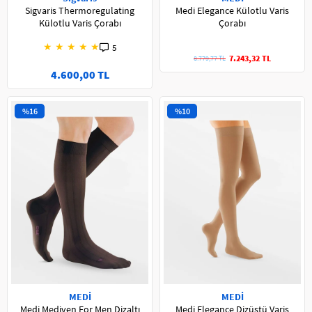
Sigvaris Thermoregulating
Medi Elegance Külotlu Varis
Külotlu Varis Çorabı
Çorabı
★
★
★
★
★
5
7.243,32 TL
8.779,77 TL
4.600,00 TL
%16
%10
MEDİ
MEDİ
Medi Mediven For Men Dizaltı
Medi Elegance Dizüstü Varis