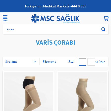
Türkiye'nin Medikal Marketi
444 0 989
Anasayfa
DİĞER KATEGORİLER
ORTOPEDİ
VARİS ÇORABI
VARİS ÇORABI
Sıralama
Filtreleme
18 Ürün