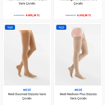
Varis Çorabı
Çorabı
4.609,38 TL
6.914,08 TL
5.487,36 TL
7.682,30 TL
%20
%12
MEDİ
MEDİ
Medi Duomed Dizüstü Varis
Medi Mediven Plus Dizüstü
Çorabı
Varis Çorabı