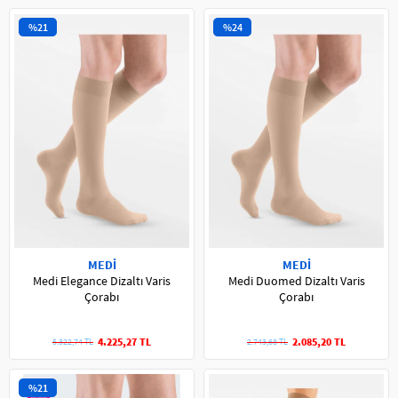
%21
%24
MEDİ
MEDİ
Medi Elegance Dizaltı Varis
Medi Duomed Dizaltı Varis
Çorabı
Çorabı
4.225,27 TL
2.085,20 TL
5.322,74 TL
2.743,68 TL
%21