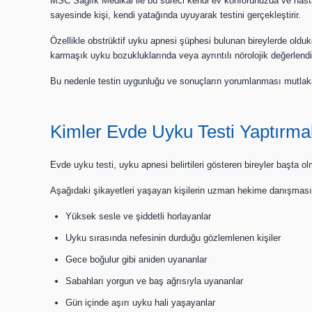
MSC Sağlık Medikal ile bu süreci kendi ev konforunuzda ve hast
sayesinde kişi, kendi yatağında uyuyarak testini gerçekleştirir.
Özellikle obstrüktif uyku apnesi şüphesi bulunan bireylerde olduk
karmaşık uyku bozukluklarında veya ayrıntılı nörolojik değerlend
Bu nedenle testin uygunluğu ve sonuçların yorumlanması mutlaka
Kimler Evde Uyku Testi Yaptırmal
Evde uyku testi, uyku apnesi belirtileri gösteren bireyler başta o
Aşağıdaki şikayetleri yaşayan kişilerin uzman hekime danışması v
Yüksek sesle ve şiddetli horlayanlar
Uyku sırasında nefesinin durduğu gözlemlenen kişiler
Gece boğulur gibi aniden uyananlar
Sabahları yorgun ve baş ağrısıyla uyananlar
Gün içinde aşırı uyku hali yaşayanlar