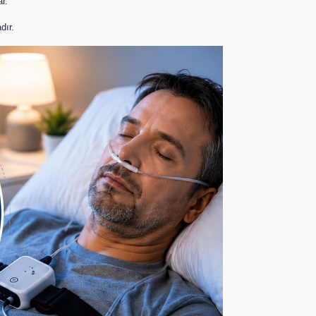
r.
dır.