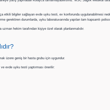
aneye yatış yapmadan kolayca tamamlayabilirsiniz. MSC Sağlık Medikal tarafı
ça etkili bilgiler sağlayan evde uyku testi, ev konforunda uygulanabilmesi ned
irme gerektiren durumlarda, uyku laboratuvarında yapılan tam kapsamlı polisomn
 uzman hekim tarafından kişiye özel olarak planlanmalıdır.
ıdır?
lmak üzere geniş bir hasta grubu için uygundur.
e evde uyku testi yaptırması önerilir: