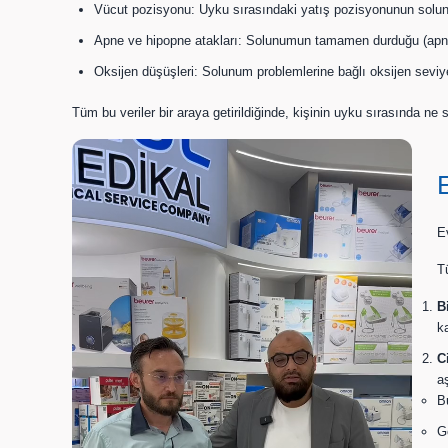
Vücut pozisyonu: Uyku sırasındaki yatış pozisyonunun solunum
Apne ve hipopne atakları: Solunumun tamamen durduğu (apne) v
Oksijen düşüşleri: Solunum problemlerine bağlı oksijen seviyes
Tüm bu veriler bir araya getirildiğinde, kişinin uyku sırasında ne s
E
T
B
ka
C
a
B
G