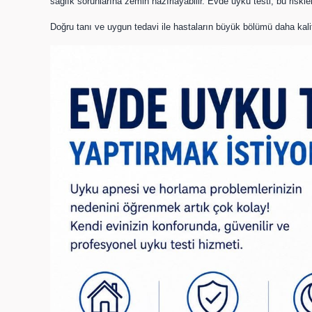
sağlık sorunlarına zemin hazırlayabilir. Evde uyku testi, bu riskle
Doğru tanı ve uygun tedavi ile hastaların büyük bölümü daha kalit