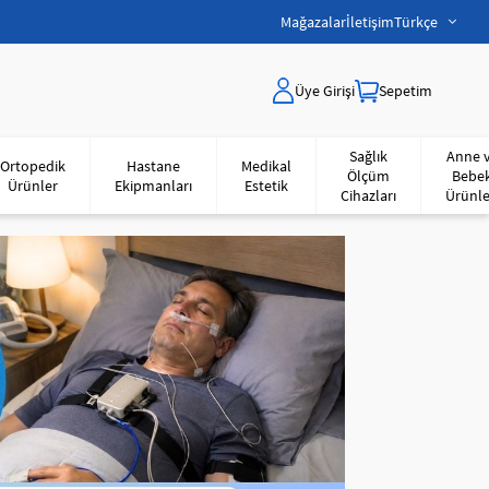
Mağazalar
İletişim
Türkçe
Üye Girişi
Sepetim
Sağlık
Anne 
Ortopedik
Hastane
Medikal
Ölçüm
Bebe
Ürünler
Ekipmanları
Estetik
Cihazları
Ürünle