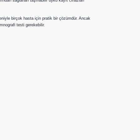
ndan sağlanan taşınabilir uyku kayıt cihazları
eniyle birçok hasta için pratik bir çözümdür. Ancak
ografi testi gerekebilir.