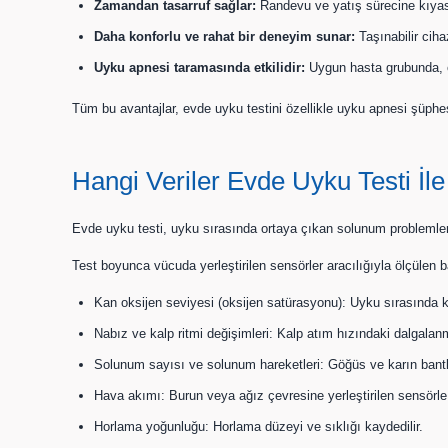
Zamandan tasarruf sağlar:
Randevu ve yatış sürecine kıyasla
Daha konforlu ve rahat bir deneyim sunar:
Taşınabilir ciha
Uyku apnesi taramasında etkilidir:
Uygun hasta grubunda, öze
Tüm bu avantajlar, evde uyku testini özellikle uyku apnesi şüphesi ta
Hangi Veriler Evde Uyku Testi İle 
Evde uyku testi, uyku sırasında ortaya çıkan solunum problemlerini
Test boyunca vücuda yerleştirilen sensörler aracılığıyla ölçülen ba
Kan oksijen seviyesi (oksijen satürasyonu): Uyku sırasında ka
Nabız ve kalp ritmi değişimleri: Kalp atım hızındaki dalgalanm
Solunum sayısı ve solunum hareketleri: Göğüs ve karın bantları
Hava akımı: Burun veya ağız çevresine yerleştirilen sensörle
Horlama yoğunluğu: Horlama düzeyi ve sıklığı kaydedilir.