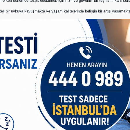
ri erken dönemde tespit edebilmek için hızlı ve güvenilir bir teşhis imkanı suna
eli bir uykuya kavuşmakta ve yaşam kalitelerinde belirgin bir artış yaşamakta