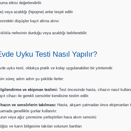
a etkisi değerlendirilir.
eya azaldığı (hipopne) anlar tespit edilir.
indeki düşüşler kayıt altına alınır.
ıklıkla nefesinin durduğu veya azaldığı belirlenebilir.
Evde Uyku Testi Nasıl Yapılır?
vde uyku testi, oldukça pratik ve kolay uygulanabilen bir yöntemdir.
üm süreç adım adım şu şekilde ilerler:
ilgilendirme ve ekipman teslimi:
Test öncesinde hasta, cihazın nasıl kullanıl
yıt cihazı ile gerekli sensörler kendisine teslim edilir.
ihazın ve sensörlerin takılması:
Hasta, akşam yatmadan önce ekipmanları tal
şamada genellikle şunlar kullanılır:
urun veya ağız çevresine yerleştirilen hava akım sensörü
öğüs ve karın bölgesine takılan solunum bantları