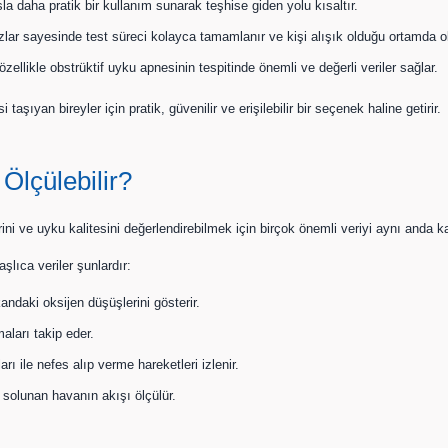
 daha pratik bir kullanım sunarak teşhise giden yolu kısaltır.
zlar sayesinde test süreci kolayca tamamlanır ve kişi alışık olduğu ortamda ol
llikle obstrüktif uyku apnesinin tespitinde önemli ve değerli veriler sağlar.
şıyan bireyler için pratik, güvenilir ve erişilebilir bir seçenek haline getirir.
Ölçülebilir?
 ve uyku kalitesini değerlendirebilmek için birçok önemli veriyi aynı anda kayı
şlıca veriler şunlardır:
ndaki oksijen düşüşlerini gösterir.
aları takip eder.
 ile nefes alıp verme hareketleri izlenir.
 solunan havanın akışı ölçülür.