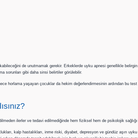
a çıkabileceğini de unutmamak gerekir. Erkeklerde uyku apnesi genellikle beli
sorunları gibi daha sinsi belirtiler görülebilir.
e horlama yaşayan çocuklar da hekim değerlendirmesinin ardından bu test içi
ısınız?
den ilerler ve tedavi edilmediğinde hem fiziksel hem de psikolojik sağlığı ci
ları, kalp hastalıkları, inme riski, diyabet, depresyon ve gündüz aşırı uyku ha