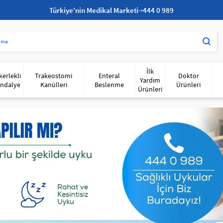
Türkiye'nin Medikal Marketi
444 0 989
İlk
kerlekli
Trakeostomi
Enteral
Doktor
Yardım
ndalye
Kanülleri
Beslenme
Ürünleri
Ürünleri