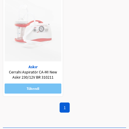
Askır
Cerrahi Aspiratör CA-MI New
Askir 230/12V BR 310211
Tükendi
📞 444 0 989 Bizi Arayın
1