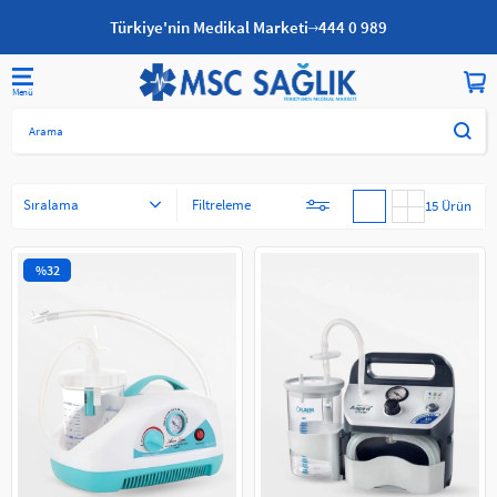
Türkiye'nin Medikal Marketi
444 0 989
Anasayfa
Yatan Hasta Ürünleri
Hasta Bakım Cihazları
Sıralama
Filtreleme
15 Ürün
%32