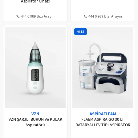
Aspiratör Cihazı
📞 444 0 989 Bizi Arayın
📞 444 0 989 Bizi Arayın
%13
VZN
ASPİRAFLEAM
VZN ŞARJLI BURUN Ve KULAK
FLAEM ASPİRA GO 30 LT
Aspiratörü
BATARYALI EV TİPİ ASPİRATÖR