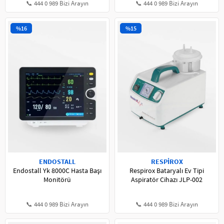
📞 444 0 989 Bizi Arayın
📞 444 0 989 Bizi Arayın
%16
%15
ENDOSTALL
RESPİROX
Endostall Yk 8000C Hasta Başı
Respirox Bataryalı Ev Tipi
Monitörü
Aspiratör Cihazı JLP-002
📞 444 0 989 Bizi Arayın
📞 444 0 989 Bizi Arayın