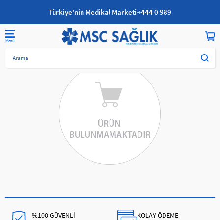
Türkiye'nin Medikal Marketi
444 0 989
%100 GÜVENLİ
KOLAY ÖDEME