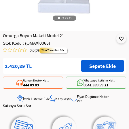
Omurga Boyun Maketi Model 21
Stok Kodu
(OMAXİ0065)
0.0
(0)
2.420,89 TL
Uzman Destek Hattı
Whatsapp İletişim Hattı
444 09 89
0541 339 59 21
Fiyat Düşünce Haber
İstek Listeme Ekle
Karşılaştır
Ver
Satıcıya Soru Sor