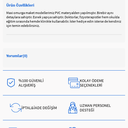
Ürün Özellikleri
Maxi omurga maket modellerimiz PVC materyalden yapılmıştır. Birebir aynı
detaylara sahiptir. Esnek yapıya sahiptir. Doktorlar, fizyoterapistler hem okulda
eğitim sırasında hemde klinikte kullanabilir. İster hediye edin isterse de kendiniz
için temin edebilirsiniz.
Yorumlar
(0)
%100 GÜVENLİ
KOLAY ÖDEME
ALIŞVERİŞ
SEÇENEKLERİ
UZMAN PERSONEL
İPTAL&İADE DEĞİŞİM
DESTEĞİ