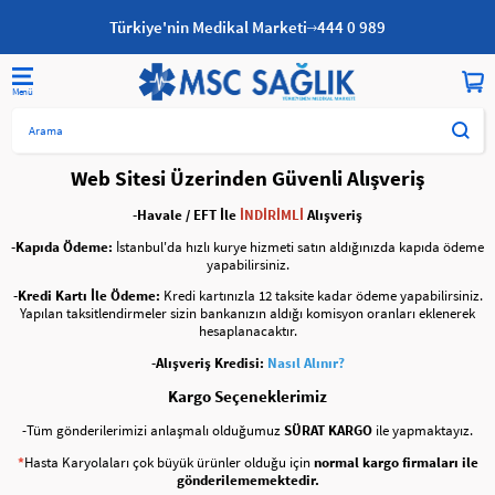
Türkiye'nin Medikal Marketi
444 0 989
Ödeme Seçenekleri
Web Sitesi Üzerinden Güvenli Alışveriş
-Havale / EFT İle
İNDİRİMLİ
Alışveriş
-Kapıda Ödeme:
İstanbul'da hızlı kurye hizmeti satın aldığınızda kapıda ödeme
yapabilirsiniz.
-Kredi Kartı İle Ödeme:
Kredi kartınızla 12 taksite kadar ödeme yapabilirsiniz.
Yapılan taksitlendirmeler sizin bankanızın aldığı komisyon oranları eklenerek
hesaplanacaktır.
-Alışveriş Kredisi:
Nasıl Alınır?
Kargo Seçeneklerimiz
-Tüm gönderilerimizi anlaşmalı olduğumuz
SÜRAT KARGO
ile yapmaktayız.
*
Hasta Karyolaları çok büyük ürünler olduğu için
normal kargo firmaları ile
gönderilememektedir.