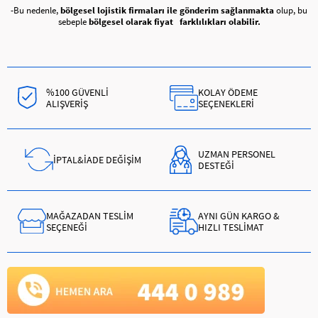
-Bu nedenle,
bölgesel lojistik firmaları ile gönderim sağlanmakta
olup, bu
sebeple
bölgesel olarak fiyat farklılıkları olabilir.
%100 GÜVENLİ
KOLAY ÖDEME
ALIŞVERİŞ
SEÇENEKLERİ
UZMAN PERSONEL
İPTAL&İADE DEĞİŞİM
DESTEĞİ
MAĞAZADAN TESLİM
AYNI GÜN KARGO &
SEÇENEĞİ
HIZLI TESLİMAT