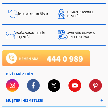
UZMAN PERSONEL
İPTAL&İADE DEĞİŞİM
DESTEĞİ
MAĞAZADAN TESLİM
AYNI GÜN KARGO &
SEÇENEĞİ
HIZLI TESLİMAT
BİZİ TAKİP EDİN
MÜŞTERİ HİZMETLERİ