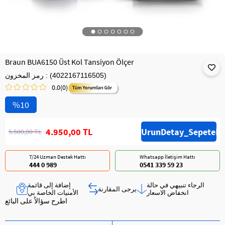
Braun BUA6150 Üst Kol Tansiyon Ölçer
(4022167116505)
رمز المخزون
0.0
(0)
10
4.950,00 TL
5.500,00 TL
7/24 Uzman Destek Hattı
Whatsapp İletişim Hattı
444 0 989
0541 339 59 23
الرجاء تنبيهي في حالة
إضافة إلى قائمة
يرجى المقارنة
انخفاض الاسعار
الأمنيات الخاصة بي
اطرح سؤالاً على البائع