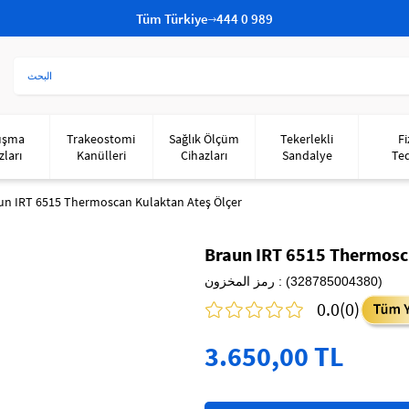
Tüm Türkiye
444 0 989
uşma
Trakeostomi
Sağlık Ölçüm
Tekerlekli
Fi
zları
Kanülleri
Cihazları
Sandalye
Te
un IRT 6515 Thermoscan Kulaktan Ateş Ölçer
Braun IRT 6515 Thermosc
(328785004380)
رمز المخزون
0.0
(0)
3.650,00 TL