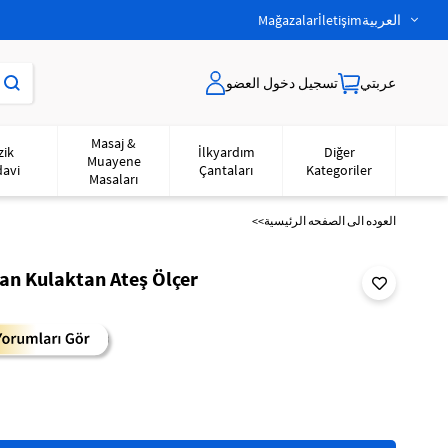
العربية
İletişim
Mağazalar
عربتي
تسجيل دخول العضو
Masaj &
zik
İlkyardım
Diğer
Muayene
davi
Çantaları
Kategoriler
Masaları
<<العوده‌ الی الصفحه‌ الرئیسیة
an Kulaktan Ateş Ölçer