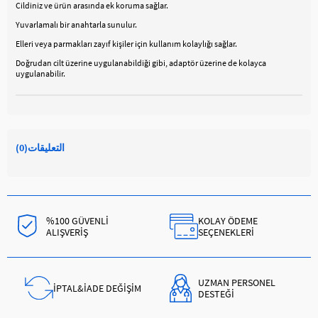
Cildiniz ve ürün arasında ek koruma sağlar.
Yuvarlamalı bir anahtarla sunulur.
Elleri veya parmakları zayıf kişiler için kullanım kolaylığı sağlar.
Doğrudan cilt üzerine uygulanabildiği gibi, adaptör üzerine de kolayca
uygulanabilir.
التعليقات
(0)
%100 GÜVENLİ
KOLAY ÖDEME
ALIŞVERİŞ
SEÇENEKLERİ
UZMAN PERSONEL
İPTAL&İADE DEĞİŞİM
DESTEĞİ