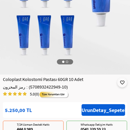
Coloplast Kolostomi Pastası 60GR 10 Adet
(5708932422949-10)
رمز المخزون
5.0
(0)
5.250,00 TL
7/24 Uzman Destek Hattı
Whatsapp İletişim Hattı
444 0 989
0541 339 59 23