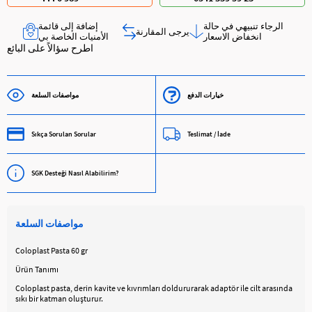
الرجاء تنبيهي في حالة
إضافة إلى قائمة
يرجى المقارنة
انخفاض الاسعار
الأمنيات الخاصة بي
اطرح سؤالاً على البائع
خيارات الدفع
مواصفات السلعة
Sıkça Sorulan Sorular
Teslimat / İade
SGK Desteği Nasıl Alabilirim?
مواصفات السلعة
Coloplast Pasta 60 gr
Ürün Tanımı
Coloplast pasta, derin kavite ve kıvrımları doldururarak adaptör ile cilt arasında
sıkı bir katman oluşturur.