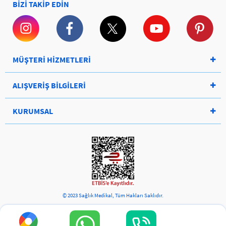
BİZİ TAKİP EDİN
MÜŞTERİ HİZMETLERİ
ALIŞVERİŞ BİLGİLERİ
KURUMSAL
© 2023 Sağlık Medikal, Tüm Hakları Saklıdır.