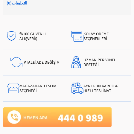
التعليقات
(0)
%100 GÜVENLİ
KOLAY ÖDEME
ALIŞVERİŞ
SEÇENEKLERİ
UZMAN PERSONEL
İPTAL&İADE DEĞİŞİM
DESTEĞİ
MAĞAZADAN TESLİM
AYNI GÜN KARGO &
SEÇENEĞİ
HIZLI TESLİMAT