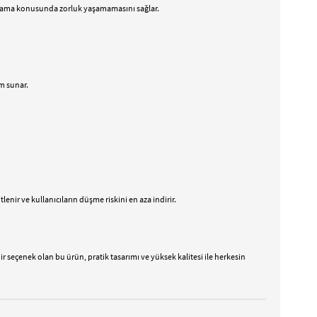
 saklama konusunda zorluk yaşamamasını sağlar.
im sunar.
nir ve kullanıcıların düşme riskini en aza indirir.
ir seçenek olan bu ürün, pratik tasarımı ve yüksek kalitesi ile herkesin