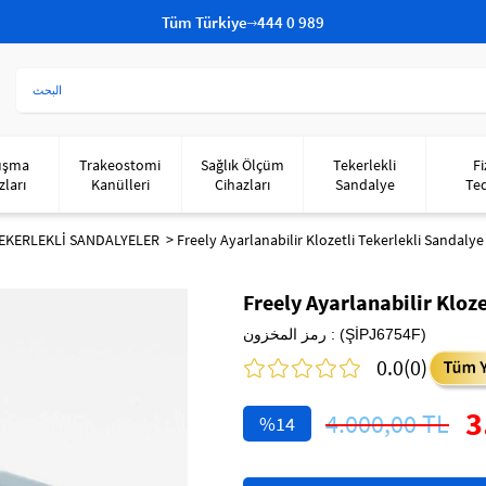
Tüm Türkiye
444 0 989
uşma
Trakeostomi
Sağlık Ölçüm
Tekerlekli
Fi
zları
Kanülleri
Cihazları
Sandalye
Te
EKERLEKLİ SANDALYELER
Freely Ayarlanabilir Klozetli Tekerlekli Sandalye
Freely Ayarlanabilir Kloze
(ŞİPJ6754F)
رمز المخزون
0.0
(0)
3
4.000,00 TL
14