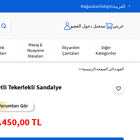
العربية
İletişim
Mağazalar
عربتي
تسجيل دخول العضو
Masaj &
zik
İlkyardım
Diğer
Muayene
davi
Çantaları
Kategoriler
Masaları
<<العوده‌ الی الصفحه‌ الرئیسیة
tli Tekerlekli Sandalye
.450,00 TL