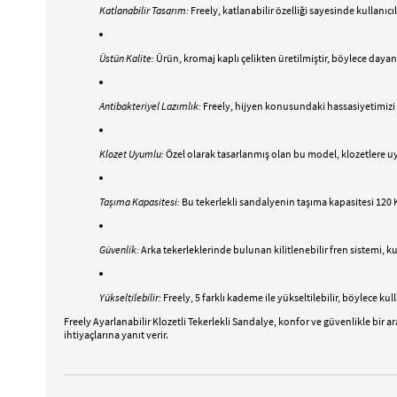
Katlanabilir Tasarım:
Freely, katlanabilir özelliği sayesinde kullanı
Üstün Kalite:
Ürün, kromaj kaplı çelikten üretilmiştir, böylece dayan
Antibakteriyel Lazımlık:
Freely, hijyen konusundaki hassasiyetimizi ö
Klozet Uyumlu:
Özel olarak tasarlanmış olan bu model, klozetlere uy
Taşıma Kapasitesi:
Bu tekerlekli sandalyenin taşıma kapasitesi 120 Kg
Güvenlik:
Arka tekerleklerinde bulunan kilitlenebilir fren sistemi, k
Yükseltilebilir:
Freely, 5 farklı kademe ile yükseltilebilir, böylece k
Freely Ayarlanabilir Klozetli Tekerlekli Sandalye, konfor ve güvenlikle bir a
ihtiyaçlarına yanıt verir.