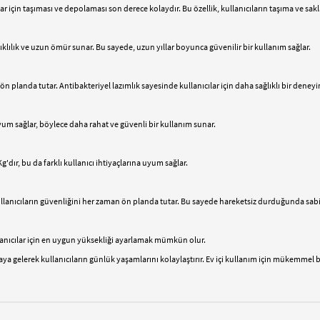
cılar için taşıması ve depolaması son derece kolaydır. Bu özellik, kullanıcıların taşıma ve
ıklılık ve uzun ömür sunar. Bu sayede, uzun yıllar boyunca güvenilir bir kullanım sağlar.
n planda tutar. Antibakteriyel lazımlık sayesinde kullanıcılar için daha sağlıklı bir deney
um sağlar, böylece daha rahat ve güvenli bir kullanım sunar.
'dır, bu da farklı kullanıcı ihtiyaçlarına uyum sağlar.
ullanıcıların güvenliğini her zaman ön planda tutar. Bu sayede hareketsiz durduğunda sabitle
ullanıcılar için en uygun yüksekliği ayarlamak mümkün olur.
raya gelerek kullanıcıların günlük yaşamlarını kolaylaştırır. Ev içi kullanım için mükemmel b