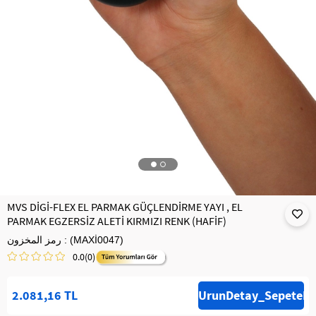
MVS DİGİ-FLEX EL PARMAK GÜÇLENDİRME YAYI , EL
PARMAK EGZERSİZ ALETİ KIRMIZI RENK (HAFİF)
(MAXİ0047)
رمز المخزون
0.0
(0)
2.081,16 TL