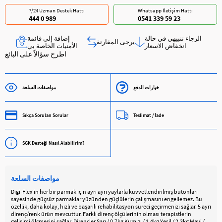
7/24 Uzman Destek Hattı
Whatsapp İletişim Hattı
444 0 989
0541 339 59 23
الرجاء تنبيهي في حالة
إضافة إلى قائمة
يرجى المقارنة
انخفاض الاسعار
الأمنيات الخاصة بي
اطرح سؤالاً على البائع
خيارات الدفع
مواصفات السلعة
Sıkça Sorulan Sorular
Teslimat / İade
SGK Desteği Nasıl Alabilirim?
مواصفات السلعة
Digi-Flex'in her bir parmak için ayrı ayrı yaylarla kuvvetlendirilmiş butonları
sayesinde güçsüz parmaklar yüzünden güçlülerin çalışmasını engellemez. Bu
özellik, daha kolay, hızlı ve başarılı rehabilitasyon süreci geçirmenizi sağlar. 5 ayrı
direnç/renk ürün mevcuttur. Farklı direnç ölçülerinin olması terapistlerin
gelişimi ölçmesini sağlar. Dirençler Sarı / 0.7kg Kırmızı / 1.4kg Yeşil / 2.3kg Mavi /