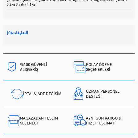
3.2kg Siyah / 4.1kg
التعليقات
(0)
%100 GÜVENLİ
KOLAY ÖDEME
ALIŞVERİŞ
SEÇENEKLERİ
UZMAN PERSONEL
İPTAL&İADE DEĞİŞİM
DESTEĞİ
MAĞAZADAN TESLİM
AYNI GÜN KARGO &
SEÇENEĞİ
HIZLI TESLİMAT