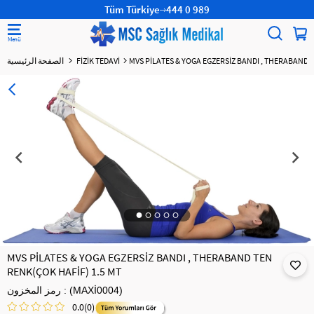
Tüm Türkiye
444 0 989
MVS PİLATES & YOGA EGZERSİZ BANDI , THERABAND T
FİZİK TEDAVİ
الصفحة الرئيسية
MVS PİLATES & YOGA EGZERSİZ BANDI , THERABAND TEN
RENK(ÇOK HAFİF) 1.5 MT
(MAXİ0004)
رمز المخزون
0.0
(0)