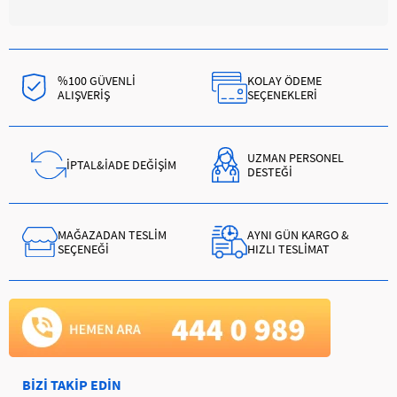
%100 GÜVENLİ
KOLAY ÖDEME
ALIŞVERİŞ
SEÇENEKLERİ
UZMAN PERSONEL
İPTAL&İADE DEĞİŞİM
DESTEĞİ
MAĞAZADAN TESLİM
AYNI GÜN KARGO &
SEÇENEĞİ
HIZLI TESLİMAT
BİZİ TAKİP EDİN