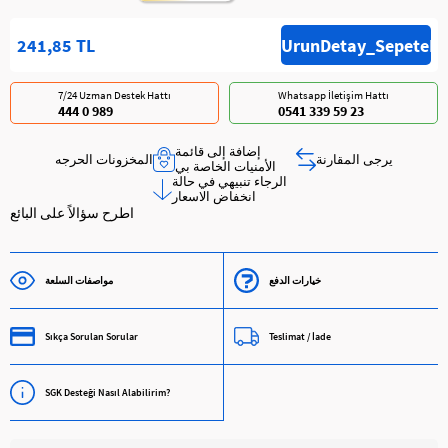
241,85 TL
7/24 Uzman Destek Hattı
Whatsapp İletişim Hattı
444 0 989
0541 339 59 23
إضافة إلى قائمة
يرجى المقارنة
الأمنيات الخاصة بي
الرجاء تنبيهي في حالة
انخفاض الاسعار
اطرح سؤالاً على البائع
خيارات الدفع
مواصفات السلعة
Sıkça Sorulan Sorular
Teslimat / İade
SGK Desteği Nasıl Alabilirim?