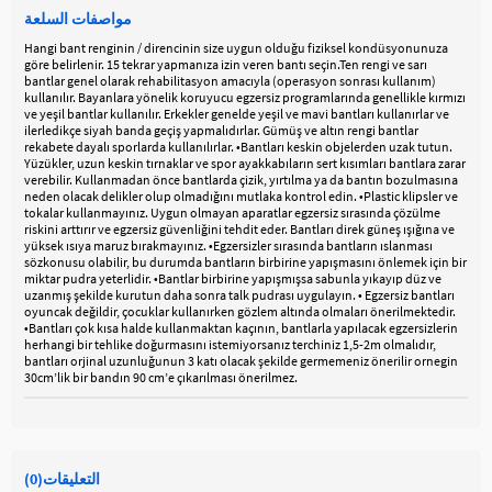
مواصفات السلعة
Hangi bant renginin / direncinin size uygun olduğu fiziksel kondüsyonunuza
göre belirlenir. 15 tekrar yapmanıza izin veren bantı seçin.Ten rengi ve sarı
bantlar genel olarak rehabilitasyon amacıyla (operasyon sonrası kullanım)
kullanılır. Bayanlara yönelik koruyucu egzersiz programlarında genellikle kırmızı
ve yeşil bantlar kullanılır. Erkekler genelde yeşil ve mavi bantları kullanırlar ve
ilerledikçe siyah banda geçiş yapmalıdırlar. Gümüş ve altın rengi bantlar
rekabete dayalı sporlarda kullanılırlar. •Bantları keskin objelerden uzak tutun.
Yüzükler, uzun keskin tırnaklar ve spor ayakkabıların sert kısımları bantlara zarar
verebilir. Kullanmadan önce bantlarda çizik, yırtılma ya da bantın bozulmasına
neden olacak delikler olup olmadığını mutlaka kontrol edin. •Plastic klipsler ve
tokalar kullanmayınız. Uygun olmayan aparatlar egzersiz sırasında çözülme
riskini arttırır ve egzersiz güvenliğini tehdit eder. Bantları direk güneş ışığına ve
yüksek ısıya maruz bırakmayınız. •Egzersizler sırasında bantların ıslanması
sözkonusu olabilir, bu durumda bantların birbirine yapışmasını önlemek için bir
miktar pudra yeterlidir. •Bantlar birbirine yapışmışsa sabunla yıkayıp düz ve
uzanmış şekilde kurutun daha sonra talk pudrası uygulayın. • Egzersiz bantları
oyuncak değildir, çocuklar kullanırken gözlem altında olmaları önerilmektedir.
•Bantları çok kısa halde kullanmaktan kaçının, bantlarla yapılacak egzersizlerin
herhangi bir tehlike doğurmasını istemiyorsanız terchiniz 1,5-2m olmalıdır,
bantları orjinal uzunluğunun 3 katı olacak şekilde germemeniz önerilir ornegin
30cm’lik bir bandın 90 cm’e çıkarılması önerilmez.
التعليقات
(0)