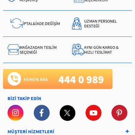
UZMAN PERSONEL
İPTAL&İADE DEĞİŞİM
DESTEĞİ
MAĞAZADAN TESLİM
AYNI GÜN KARGO &
SEÇENEĞİ
HIZLI TESLİMAT
BİZİ TAKİP EDİN
MÜŞTERİ HİZMETLERİ