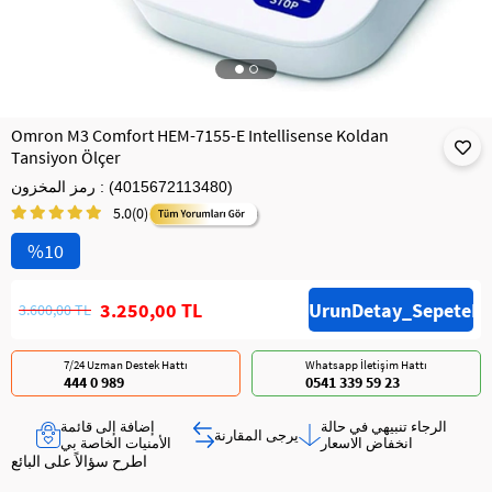
Omron M3 Comfort HEM-7155-E Intellisense Koldan
Tansiyon Ölçer
(4015672113480)
رمز المخزون
5.0
(0)
10
3.250,00 TL
3.600,00 TL
7/24 Uzman Destek Hattı
Whatsapp İletişim Hattı
444 0 989
0541 339 59 23
الرجاء تنبيهي في حالة
إضافة إلى قائمة
يرجى المقارنة
انخفاض الاسعار
الأمنيات الخاصة بي
اطرح سؤالاً على البائع