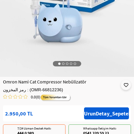
Omron Nami Cat Compressor Nebülizatör
(OMR-66812236)
رمز المخزون
0.0
(0)
2.950,00 TL
7/24 Uzman Destek Hattı
Whatsapp İletişim Hattı
444 0 989
0541 339 59 23