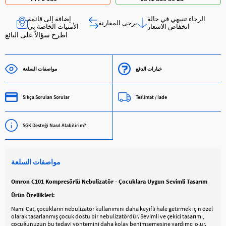
الرجاء تنبيهي في حالة
إضافة إلى قائمة
يرجى المقارنة
انخفاض الاسعار
الأمنيات الخاصة بي
اطرح سؤالاً على البائع
خيارات الدفع
مواصفات السلعة
Sıkça Sorulan Sorular
Teslimat / İade
SGK Desteği Nasıl Alabilirim?
مواصفات السلعة
Omron C101 Kompresörlü Nebulizatör - Çocuklara Uygun Sevimli Tasarım
Ürün Özellikleri:
Nami Cat, çocukların nebülizatör kullanımını daha keyifli hale getirmek için özel
olarak tasarlanmış çocuk dostu bir nebulizatördür. Sevimli ve çekici tasarımı,
çocuğunuzun bu tedavi yöntemini daha kolay benimsemesine yardımcı olur.