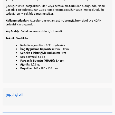
Çocuğunuzun inatçı öksürükleri veya nefes alma zorlukları olduğunda, Nami
Cat etkili bir tedavi sunar. Güçlü kompresörü, çocuğunuzun ihtiyaç duyduğu
tedaviyi en iyi şekilde almasını sağlar.
Kullanım Alanları:
Alt solunum yolları, astım, bronşit, bronşiyolit ve KOAH
tedavisi için uygundur.
Yaş Aralığı:
Bebekler ve çocuklar için idealdir.
Teknik Özellikler:
Nebulizasyon Hızı:
0.35 ml/dakika
İlaç Uygulama Kapasitesi:
2 ml - 12 ml
Şebeke Elektriğiyle Kullanım:
Evet
Ses Seviyesi:
58 dB
Parçacık Boyutu (MMAD):
3.4 μm
Ağırlık:
1,22 kg
Boyutlar:
148 x 180 x 135 mm
التعليقات
(0)