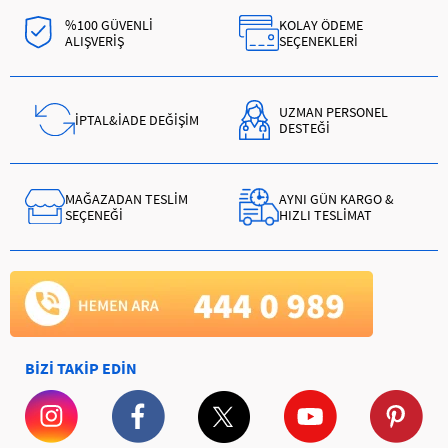
%100 GÜVENLİ
KOLAY ÖDEME
ALIŞVERİŞ
SEÇENEKLERİ
UZMAN PERSONEL
İPTAL&İADE DEĞİŞİM
DESTEĞİ
MAĞAZADAN TESLİM
AYNI GÜN KARGO &
SEÇENEĞİ
HIZLI TESLİMAT
BİZİ TAKİP EDİN