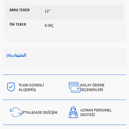
ARKA TEKER
12"
ÖN TEKER
8 İNÇ
التعليقات
(0)
%100 GÜVENLİ
KOLAY ÖDEME
ALIŞVERİŞ
SEÇENEKLERİ
UZMAN PERSONEL
İPTAL&İADE DEĞİŞİM
DESTEĞİ