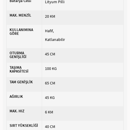
Batarya Cinsi
Lityum Pilli
MAX. MENZİL
20 KM
KULLANIMINA
Hafif
GÖRE
Katlanabilir
OTURMA
45 CM
GENİŞLİĞİ
TAŞIMA
100 KG
KAPASİTESİ
TAM GENİŞLİK
65 CM
AĞIRLIK
45 KG
MAX. HIZ
6 KM
SIRT YÜKSEKLİĞİ
40 CM