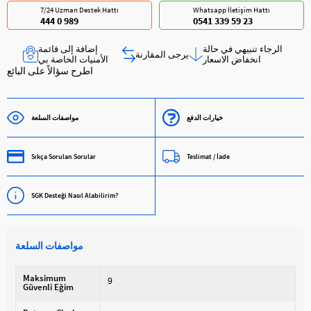
7/24 Uzman Destek Hattı
Whatsapp İletişim Hattı
444 0 989
0541 339 59 23
الرجاء تنبيهي في حالة
إضافة إلى قائمة
يرجى المقارنة
انخفاض الاسعار
الأمنيات الخاصة بي
اطرح سؤالاً على البائع
خيارات الدفع
مواصفات السلعة
Sıkça Sorulan Sorular
Teslimat / İade
SGK Desteği Nasıl Alabilirim?
مواصفات السلعة
Maksimum
9
Güvenli Eğim