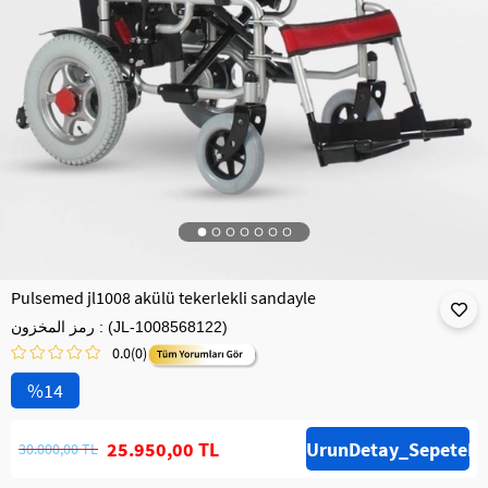
Pulsemed jl1008 akülü tekerlekli sandayle
(JL-1008568122)
رمز المخزون
0.0
(0)
14
25.950,00 TL
30.000,00 TL