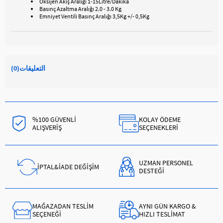
Oksijen Akış Aralığı 1-15Litre/Dakika
Basınç Azaltma Aralığı 2.0 - 3.0 Kg
Emniyet Ventili Basınç Aralığı 3,5Kg +/- 0,5Kg
التعليقات
(0)
%100 GÜVENLİ
KOLAY ÖDEME
ALIŞVERİŞ
SEÇENEKLERİ
UZMAN PERSONEL
İPTAL&İADE DEĞİŞİM
DESTEĞİ
MAĞAZADAN TESLİM
AYNI GÜN KARGO &
SEÇENEĞİ
HIZLI TESLİMAT