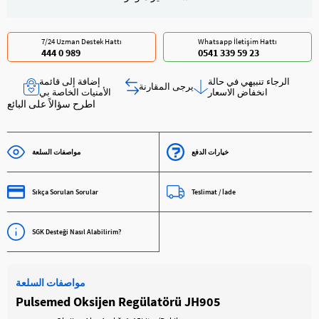
7/24 Uzman Destek Hattı
Whatsapp İletişim Hattı
444 0 989
0541 339 59 23
الرجاء تنبيهي في حالة
إضافة إلى قائمة
يرجى المقارنة
انخفاض الاسعار
الأمنيات الخاصة بي
اطرح سؤالاً على البائع
خيارات الدفع
مواصفات السلعة
Sıkça Sorulan Sorular
Teslimat / İade
SGK Desteği Nasıl Alabilirim?
مواصفات السلعة
Pulsemed Oksijen Regülatörü JH905