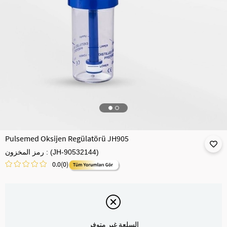
Pulsemed Oksijen Regülatörü JH905
(JH-90532144)
رمز المخزون
0.0
(0)
السلعة غير متوفر