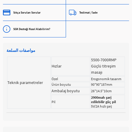
Sıkça Sorulan Sorular
Teslimat / İade
SGK Desteği Nasıl Alabilirim?
مواصفات السلعة
5500-7000RMP
Hızlar
Güçlü titreşim
masajı
Özel
Erogonomik tasarım
Teknik parametreler
Ürün boyutu
90*90*187mm
Ambalaj boyutu
26*14.5*10cm
2900mah şarj
Pil
edilebilir güç pil
5V/2A hızlı şarj