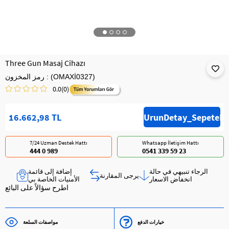
Three Gun Masaj Cihazı
(OMAXİ0327)
رمز المخزون
0.0
(0)
16.662,98 TL
7/24 Uzman Destek Hattı
Whatsapp İletişim Hattı
444 0 989
0541 339 59 23
الرجاء تنبيهي في حالة
إضافة إلى قائمة
يرجى المقارنة
انخفاض الاسعار
الأمنيات الخاصة بي
اطرح سؤالاً على البائع
خيارات الدفع
مواصفات السلعة