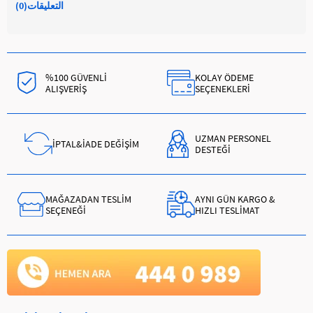
التعليقات
(0)
%100 GÜVENLİ
KOLAY ÖDEME
ALIŞVERİŞ
SEÇENEKLERİ
UZMAN PERSONEL
İPTAL&İADE DEĞİŞİM
DESTEĞİ
MAĞAZADAN TESLİM
AYNI GÜN KARGO &
SEÇENEĞİ
HIZLI TESLİMAT