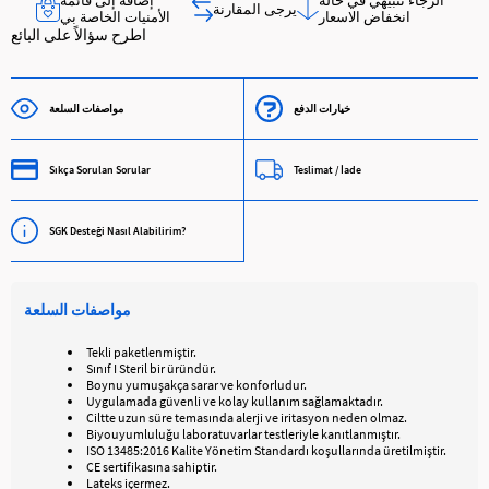
الرجاء تنبيهي في حالة
إضافة إلى قائمة
يرجى المقارنة
انخفاض الاسعار
الأمنيات الخاصة بي
اطرح سؤالاً على البائع
خيارات الدفع
مواصفات السلعة
Sıkça Sorulan Sorular
Teslimat / İade
SGK Desteği Nasıl Alabilirim?
مواصفات السلعة
Tekli paketlenmiştir.
Sınıf I Steril bir üründür.
Boynu yumuşakça sarar ve konforludur.
Uygulamada güvenli ve kolay kullanım sağlamaktadır.
Ciltte uzun süre temasında alerji ve iritasyon neden olmaz.
Biyouyumluluğu laboratuvarlar testleriyle kanıtlanmıştır.
ISO 13485:2016 Kalite Yönetim Standardı koşullarında üretilmiştir.
CE sertifikasına sahiptir.
Lateks içermez.