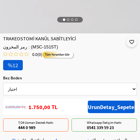
TRAKEOSTOMİ KANÜL SABİTLEYİCİ
(MSC-1515T)
رمز المخزون
0.0
(0)
12
Bez Beden
1.750,00 TL
2.000,00 TL
7/24 Uzman Destek Hattı
Whatsapp İletişim Hattı
444 0 989
0541 339 59 23