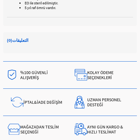
EO ile steril edilmiştir.
5 yıl raf ömrü vardır.
التعليقات
(0)
%100 GÜVENLİ
KOLAY ÖDEME
ALIŞVERİŞ
SEÇENEKLERİ
UZMAN PERSONEL
İPTAL&İADE DEĞİŞİM
DESTEĞİ
MAĞAZADAN TESLİM
AYNI GÜN KARGO &
SEÇENEĞİ
HIZLI TESLİMAT