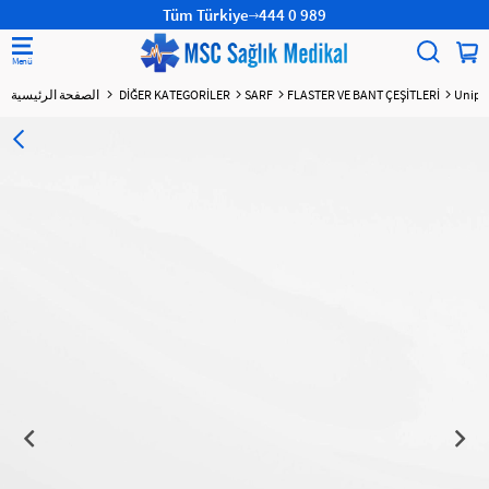
Tüm Türkiye
444 0 989
Unipor
FLASTER VE BANT ÇEŞİTLERİ
SARF
DİĞER KATEGORİLER
الصفحة الرئيسية