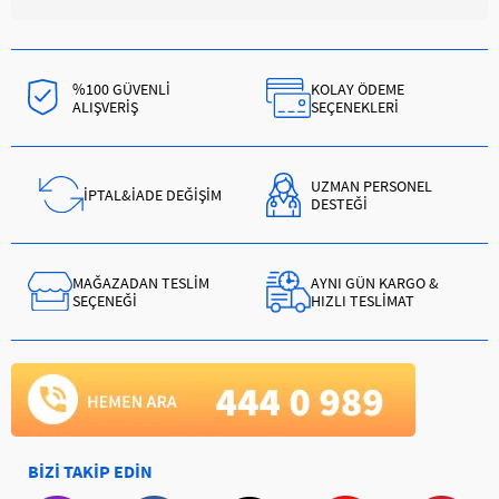
%100 GÜVENLİ
KOLAY ÖDEME
ALIŞVERİŞ
SEÇENEKLERİ
UZMAN PERSONEL
İPTAL&İADE DEĞİŞİM
DESTEĞİ
MAĞAZADAN TESLİM
AYNI GÜN KARGO &
SEÇENEĞİ
HIZLI TESLİMAT
BİZİ TAKİP EDİN