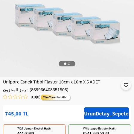
Unipore Esnek Tıbbi Flaster 10cm x 10m X 5 ADET
(869966408351505)
رمز المخزون
0.0
(0)
745,00 TL
7/24 Uzman Destek Hattı
Whatsapp İletişim Hattı
444 0 989
0541 339 59 23