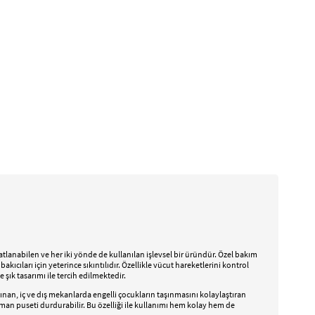
katlanabilen ve her iki yönde de kullanılan işlevsel bir üründür. Özel bakım
ıları için yeterince sıkıntılıdır. Özellikle vücut hareketlerini kontrol
şık tasarımı ile tercih edilmektedir.
şınan, iç ve dış mekanlarda engelli çocukların taşınmasını kolaylaştıran
zaman puseti durdurabilir. Bu özelliği ile kullanımı hem kolay hem de