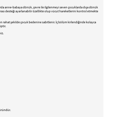
rda anne-babaya dönük, çevre ile ilgilenmeyi seven çocuklarda dışa dönük
rası desteği ayarlanabilir özellikte olup vücut hareketlerini kontrol etmekte
 en rahat şekilde çocuk bedenine sabitlenir. İç bölüm kirlendiğinde kolayca
ptir.
iz.
 üründür.