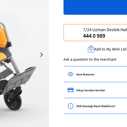
7/24 Uzman Destek Hat
444 0 989
Add to My Wish List
Ask a question to the merchant
Item features
Sıkça Sorulan Sorular
SGK Desteği Nasıl Alabilirim?