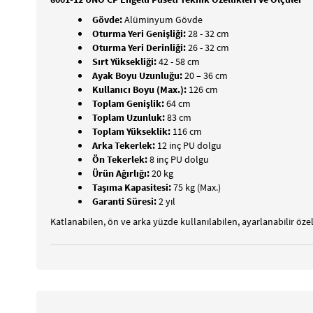
Gövde:
Alüminyum Gövde
Oturma Yeri Genişliği:
28 - 32 cm
Oturma Yeri Derinliği:
26 - 32 cm
Sırt Yüksekliği:
42 - 58 cm
Ayak Boyu Uzunluğu:
20 – 36 cm
Kullanıcı Boyu (Max.):
126 cm
Toplam Genişlik:
64 cm
Toplam Uzunluk:
83 cm
Toplam Yükseklik:
116 cm
Arka Tekerlek:
12 inç PU dolgu
Ön Tekerlek:
8 inç PU dolgu
Ürün Ağırlığı:
20 kg
Taşıma Kapasitesi:
75 kg (Max.)
Garanti Süresi:
2 yıl
Katlanabilen, ön ve arka yüzde kullanılabilen, ayarlanabilir özel