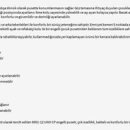
 dışa dönük olarak pusette konumlanmasını sağlar. Göz temasına ihtiyaç duyulan çocukla
ği pozisyonda ayarlanır. İtme kolu sayesinde yükseklik ve açı ayarı kolayca yapılır. Bacak a
onforlu ve güvenlidir ve derinliği ayarlanabilir.
n ve arka tekerlekleri ile konforlu bir sürüş yeteneğine sahiptir. Emniyet kemeri 5 noktada
areketli ayak ve refakatçi kolu ile bir engelli çocuk pusetinden beklenen tüm özelliklere sahi
a rahatlıkla taşıyabilir, kullanmadığınızda yer kaplamayan ürünü bir kenara kaldırabilirsin
r
tir
 ayarlanabilir
kemmeldir
ağlanır
anabilir
i olarak tercih edilen 8001-12 UNO CP engelli puseti, çok özellikli, kaliteli ve konforlu bir