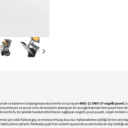
mesinde ve bakımını kolaylaşmasında önemli rol oynayan
8001-12 UNO CP engelli puseti
, 
Yürüyemeyen ve çocuk ruhu ile enerjisini atamayan bir çocuğa bakmak hem çocuk hem de bakıc
konforlu bir şekilde hareket ettirilmesini sağlayan engelli çocuk puseti, neşeli renkleri ve 
i için ciddi fiziksel güç ve enerjiye ihtiyaç duyulur. Katlanabilme özelliği ile her yere ta
kabiliyetine sahiptir. Refakatçi ayak fren sistemi sayesinde puseti kullanan kişi istediği 