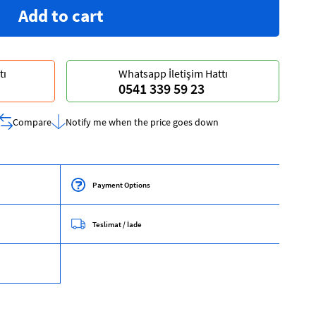
tı
Whatsapp İletişim Hattı
0541 339 59 23
Compare
Notify me when the price goes down
Payment Options
Teslimat / İade