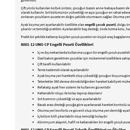
güvenlidir.
Çift yönlü kullanılan koltuk ünitesi, çocuğun bazen anne-babaya bazen de
olarak kullanılır. Sırt bölümünün yüksekliği ve açısı çocuğun en rahat edece
zorlanan çocukların pusete en doğru şekilde oturmasını sağlar. Oturma yeri k
Ayak koyma yeri ayarlanabilir özellikte olan
engelli çocuk puseti
, dolgu ö
çıkarılır ve temizliği pratiktir. Ayarlanabilir baş desteği, önde tutma kolu, h
Pratik bir şekilde katlanıp küçülen çocuk pusetini en küçük araç bagajlarınd
8001-12 UNO CP Engelli Puseti Özellikleri
İç ve dış mekanlarda kullanıma uygun bir engelli çocuk pusetidi
Özel bakım gerektiren çocuklar için mükemmel özelliklere sahip
Çift taraflı kullanılabilir
Tente kademeli olarak ayarlanabilir
Ayak koyma yeri hareketli olup yüksekliği çocuğun boyuna göre
Tekerlekler 360 derece dönebildiğinden hareket kabiliyeti mü
Refakatçi ayak fren sistemi ile kullanımı güvenlidir
Katlanabilir oluşu ile kolay taşınıp depolanır
Sırt kısmının yüksekliği ve açısı ayarlanabilir
Bacak arası desteği çocuğa göre ayarlanarak hareket kontrolü s
Oturma yeri konforlu ve güvenli olup oturma yeri derinliği ayarl
İç bölüm kılıfı çıkarılabilir olup temizliği kolaydır
Alüminyum alaşımlı, hafif ve katlanabilen bir engelli çocuk puset
8001-12 UNO CP Engelli Puseti Teknik Özellikleri ve Ölçüler