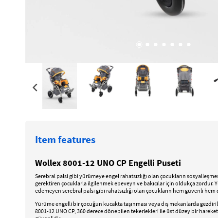
Item features
Wollex 8001-12 UNO CP Engelli Puseti
Serebral palsi gibi yürümeye engel rahatsızlığı olan çocukların sosyalleş
gerektiren çocuklarla ilgilenmek ebeveyn ve bakıcılar için oldukça zordur. 
edemeyen serebral palsi gibi rahatsızlığı olan çocukların hem güvenli hem de 
Yürüme engelli bir çocuğun kucakta taşınması veya dış mekanlarda gezdirilmes
8001-12 UNO CP, 360 derece dönebilen tekerlekleri ile üst düzey bir hareket 