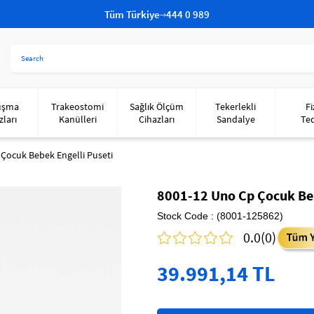
Tüm Türkiye
444 0 989
uşma
Trakeostomi
Sağlık Ölçüm
Tekerlekli
Fi
zları
Kanülleri
Cihazları
Sandalye
Te
Çocuk Bebek Engelli Puseti
8001-12 Uno Cp Çocuk Beb
Stock Code
(8001-125862)
0.0
(0)
39.991,14 TL