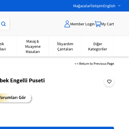
Mağazalar
İletişim
English
Member Login
My Cart
Masaj &
zik
İlkyardım
Diğer
Muayene
davi
Çantaları
Kategoriler
Masaları
< < Return to Previous Page
ek Engelli Puseti