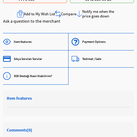
Notify me when the
Add to My Wish List
Compare
price goes down
Ask a question to the merchant
Item features
Payment Options
Sıkça Sorulan Sorular
Teslimat / İade
SGK Desteği Nasıl Alabilirim?
Item features
Comments
(0)