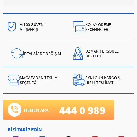
%100 GÜVENLİ
KOLAY ÖDEME
ALIŞVERİŞ
SEÇENEKLERİ
UZMAN PERSONEL
İPTAL&İADE DEĞİŞİM
DESTEĞİ
MAĞAZADAN TESLİM
AYNI GÜN KARGO &
SEÇENEĞİ
HIZLI TESLİMAT
BİZİ TAKİP EDİN