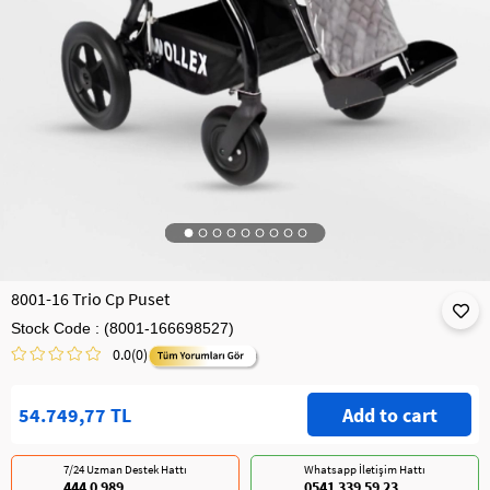
8001-16 Trio Cp Puset
Stock Code
(8001-166698527)
0.0
(0)
54.749,77 TL
7/24 Uzman Destek Hattı
Whatsapp İletişim Hattı
444 0 989
0541 339 59 23