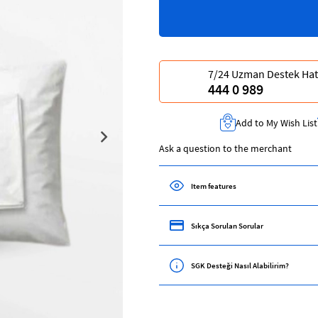
7/24 Uzman Destek Hat
444 0 989
Add to My Wish List
Ask a question to the merchant
Item features
Sıkça Sorulan Sorular
SGK Desteği Nasıl Alabilirim?