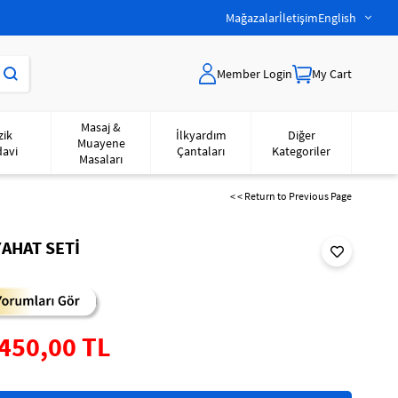
Mağazalar
İletişim
English
Member Login
My Cart
Masaj &
zik
İlkyardım
Diğer
Muayene
davi
Çantaları
Kategoriler
Masaları
< < Return to Previous Page
YAHAT SETİ
450,00 TL