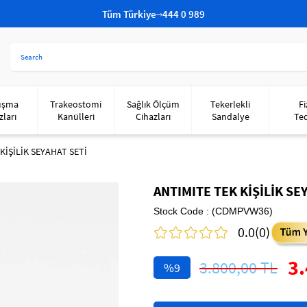
Tüm Türkiye
444 0 989
uşma
Trakeostomi
Sağlık Ölçüm
Tekerlekli
Fi
zları
Kanülleri
Cihazları
Sandalye
Te
KİŞİLİK SEYAHAT SETİ
ANTIMITE TEK KİŞİLİK SE
Stock Code
(CDMPVW36)
0.0
(0)
3.
3.800,00 TL
9