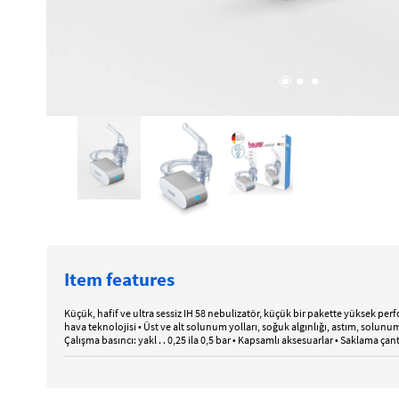
Item features
Küçük, hafif ve ultra sessiz IH 58 nebulizatör, küçük bir pakette yüksek per
hava teknolojisi • Üst ve alt solunum yolları, soğuk algınlığı, astım, solunum 
Çalışma basıncı: yakl . . 0,25 ila 0,5 bar • Kapsamlı aksesuarlar • Saklama ç