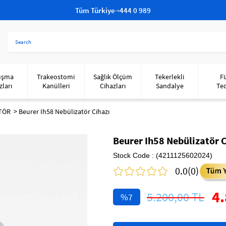
Tüm Türkiye
444 0 989
uşma
Trakeostomi
Sağlık Ölçüm
Tekerlekli
Fi
zları
Kanülleri
Cihazları
Sandalye
Te
TÖR
Beurer Ih58 Nebülizatör Cihazı
Beurer Ih58 Nebülizatör 
Stock Code
(4211125602024)
0.0
(0)
4.
5.200,00 TL
7