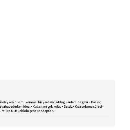
halindeyken bile mükemmel bir yardımcı olduğu anlamına gelir. • Basınçlı
 Seyahat ederken ideal • Kullanımı çok kolay • Sessiz • Kısa soluma süresi •
ahil. mikro USB kablolu şebeke adaptörü