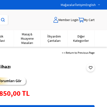
Mağazalar
İletişim
English
Member Login
My Cart
Masaj &
zik
İlkyardım
Diğer
Muayene
davi
Çantaları
Kategoriler
Masaları
< < Return to Previous Page
Cihazı
850,00 TL