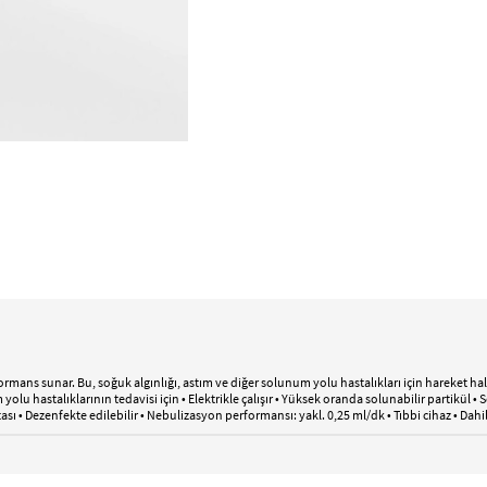
formans sunar. Bu, soğuk algınlığı, astım ve diğer solunum yolu hastalıkları için hareket 
yolu hastalıklarının tedavisi için • Elektrikle çalışır • Yüksek oranda solunabilir partikül •
antası • Dezenfekte edilebilir • Nebulizasyon performansı: yakl. 0,25 ml/dk • Tıbbi cihaz • D