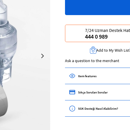
7/24 Uzman Destek Hat
444 0 989
Add to My Wish List
Ask a question to the merchant
Item features
Sıkça Sorulan Sorular
SGK Desteği Nasıl Alabilirim?