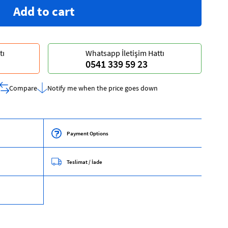
tı
Whatsapp İletişim Hattı
0541 339 59 23
Compare
Notify me when the price goes down
Payment Options
Teslimat / İade