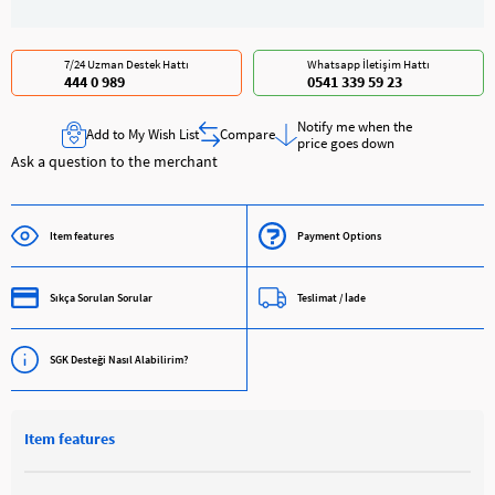
7/24 Uzman Destek Hattı
Whatsapp İletişim Hattı
444 0 989
0541 339 59 23
Notify me when the
Add to My Wish List
Compare
price goes down
Ask a question to the merchant
Item features
Payment Options
Sıkça Sorulan Sorular
Teslimat / İade
SGK Desteği Nasıl Alabilirim?
Item features