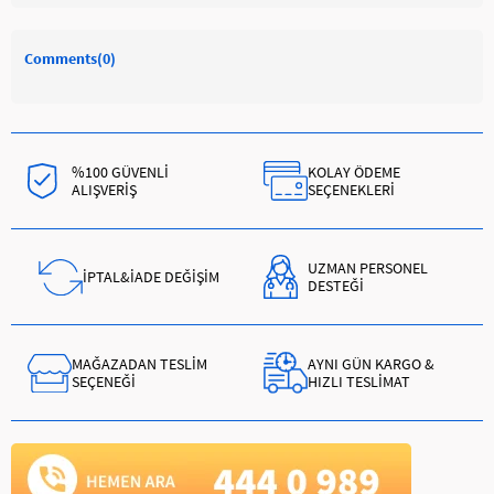
Comments
(0)
%100 GÜVENLİ
KOLAY ÖDEME
ALIŞVERİŞ
SEÇENEKLERİ
UZMAN PERSONEL
İPTAL&İADE DEĞİŞİM
DESTEĞİ
MAĞAZADAN TESLİM
AYNI GÜN KARGO &
SEÇENEĞİ
HIZLI TESLİMAT