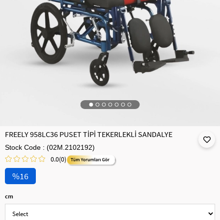
FREELY 958LC36 PUSET TİPİ TEKERLEKLİ SANDALYE
Stock Code
(02M.2102192)
0.0
(0)
16
cm