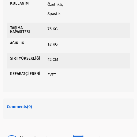
KULLANIM
Özellikli
Spastik
TAŞIMA
75 KG
KAPASİTESİ
AĞIRLIK
18 KG
SIRT YÜKSEKLİĞİ
42 CM
REFAKATÇİ FRENİ
EVET
Comments
(0)