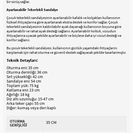
bir sürüş sağlar.
Ayarlanabilir Tekerlekli Sandalye
Çocuk tekerlekli sandalyesinin ayarlanabilir kafalık ve kolçakları kullanıcının
fiziksel ihtiyaçlarına göre ayarlanarak ekstra destek ve konfor sağlar. Çocuk
tekerlekli sandalyesinin kaldırılabilir ayak dayanağı kullanıcının boyuna göre
ayarlanabilir ve rahat ayak desteği sağlanır. Ayarlanabilir koltuk, vücudun
ihtiyaçlarına uyacak şekilde ayarlanabilir ve böylece daha iyi vücut desteği ve
konfor sağlanır.
Bu çocuk tekerlekli sandalyesi, kullanıcının günlük yaşamdaki ihtiyaçlarını
karşılamak için rahat oturma ve güvenli destek sağlayacak şekilde tasarlanmıştır.
Teknik Detayları:
Oturma eni: 35 cm
Oturma derinliği: 36 cm
Sırt yüksekliği: 42 cm
Sandalye eni: 54 cm
Toplam yük: 75 kg
Katlama eni: 23 cm
Ağırlığı: 18 kg
Diz altı uzunluğu: 15-47 cm
Arka teker çapı: 55 cm
Diğer: kumaş veya deri kaplı
OTURMA
35 CM
GENİŞLİĞİ