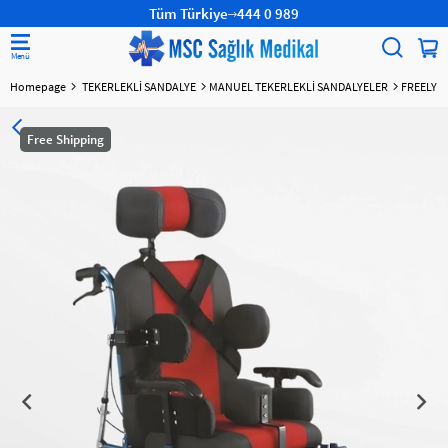
Tüm Türkiye
444 0 989
Homepage
TEKERLEKLİ SANDALYE
MANUEL TEKERLEKLİ SANDALYELER
FREELY 9
Free Shipping