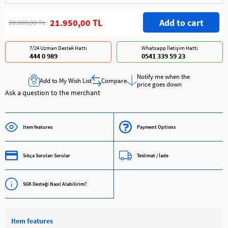
21.950,00 TL
26.000,00 TL
7/24 Uzman Destek Hattı
Whatsapp İletişim Hattı
444 0 989
0541 339 59 23
Notify me when the
Add to My Wish List
Compare
price goes down
Ask a question to the merchant
Item features
Payment Options
Sıkça Sorulan Sorular
Teslimat / İade
SGK Desteği Nasıl Alabilirim?
Item features