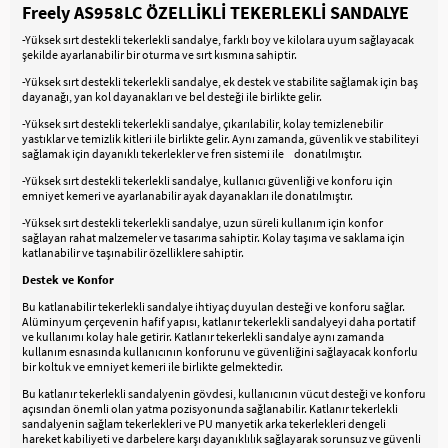
Freely AS958LC ÖZELLİKLİ TEKERLEKLİ SANDALYE
-Yüksek sırt destekli tekerlekli sandalye, farklı boy ve kilolara uyum sağlayacak
şekilde ayarlanabilir bir oturma ve sırt kısmına sahiptir.
-Yüksek sırt destekli tekerlekli sandalye, ek destek ve stabilite sağlamak için baş
dayanağı, yan kol dayanakları ve bel desteği ile birlikte gelir.
-Yüksek sırt destekli tekerlekli sandalye, çıkarılabilir, kolay temizlenebilir
yastıklar ve temizlik kitleri ile birlikte gelir. Aynı zamanda, güvenlik ve stabiliteyi
sağlamak için dayanıklı tekerlekler ve fren sistemi ile donatılmıştır.
-Yüksek sırt destekli tekerlekli sandalye, kullanıcı güvenliği ve konforu için
emniyet kemeri ve ayarlanabilir ayak dayanakları ile donatılmıştır.
-Yüksek sırt destekli tekerlekli sandalye, uzun süreli kullanım için konfor
sağlayan rahat malzemeler ve tasarıma sahiptir. Kolay taşıma ve saklama için
katlanabilir ve taşınabilir özelliklere sahiptir.
Destek ve Konfor
Bu katlanabilir tekerlekli sandalye ihtiyaç duyulan desteği ve konforu sağlar.
Alüminyum çerçevenin hafif yapısı, katlanır tekerlekli sandalyeyi daha portatif
ve kullanımı kolay hale getirir. Katlanır tekerlekli sandalye aynı zamanda
kullanım esnasında kullanıcının konforunu ve güvenliğini sağlayacak konforlu
bir koltuk ve emniyet kemeri ile birlikte gelmektedir.
Bu katlanır tekerlekli sandalyenin gövdesi, kullanıcının vücut desteği ve konforu
açısından önemli olan yatma pozisyonunda sağlanabilir. Katlanır tekerlekli
sandalyenin sağlam tekerlekleri ve PU manyetik arka tekerlekleri dengeli
hareket kabiliyeti ve darbelere karşı dayanıklılık sağlayarak sorunsuz ve güvenli