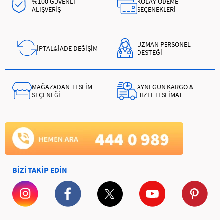
%100 GÜVENLİ
KOLAY ÖDEME
ALIŞVERİŞ
SEÇENEKLERİ
UZMAN PERSONEL
İPTAL&İADE DEĞİŞİM
DESTEĞİ
MAĞAZADAN TESLİM
AYNI GÜN KARGO &
SEÇENEĞİ
HIZLI TESLİMAT
BİZİ TAKİP EDİN