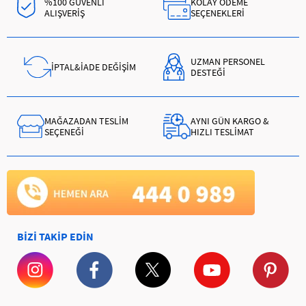
%100 GÜVENLİ
KOLAY ÖDEME
ALIŞVERİŞ
SEÇENEKLERİ
UZMAN PERSONEL
İPTAL&İADE DEĞİŞİM
DESTEĞİ
MAĞAZADAN TESLİM
AYNI GÜN KARGO &
SEÇENEĞİ
HIZLI TESLİMAT
BİZİ TAKİP EDİN