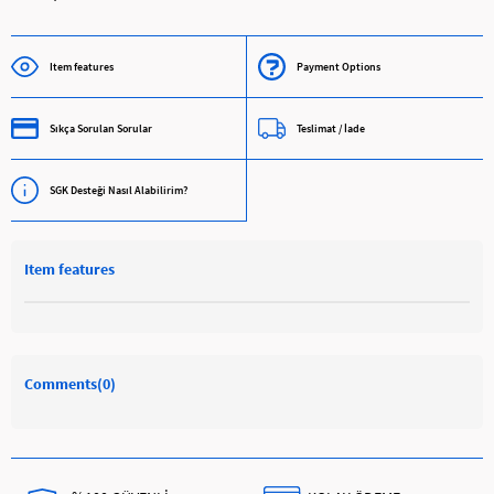
Item features
Payment Options
Sıkça Sorulan Sorular
Teslimat / İade
SGK Desteği Nasıl Alabilirim?
Item features
Comments
(0)