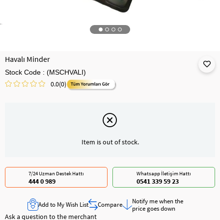
Havalı Minder
Stock Code
(MSCHVALI)
0.0
(0)
Item is out of stock.
7/24 Uzman Destek Hattı
Whatsapp İletişim Hattı
444 0 989
0541 339 59 23
Notify me when the
Add to My Wish List
Compare
price goes down
Ask a question to the merchant