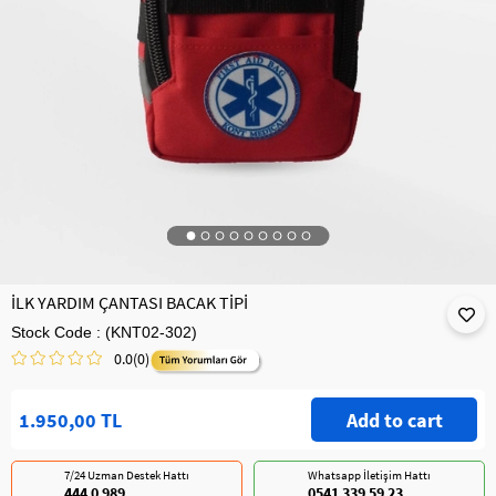
İLK YARDIM ÇANTASI BACAK TİPİ
Stock Code
(KNT02-302)
0.0
(0)
1.950,00 TL
7/24 Uzman Destek Hattı
Whatsapp İletişim Hattı
444 0 989
0541 339 59 23