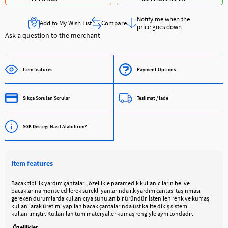
Notify me when the
Add to My Wish List
Compare
price goes down
Ask a question to the merchant
Item features
Payment Options
Sıkça Sorulan Sorular
Teslimat / İade
SGK Desteği Nasıl Alabilirim?
Item features
Bacak tipi ilk yardım çantaları, özellikle paramedik kullanıcıların bel ve
bacaklarına monte edilerek sürekli yanlarında ilk yardım çantası taşınması
gereken durumlarda kullanıcıya sunulan bir üründür. İstenilen renk ve kumaş
kullanılarak üretimi yapılan bacak çantalarında üst kalite dikiş sistemi
kullanılmıştır. Kullanılan tüm materyaller kumaş rengiyle aynı tondadır.
Özellikler