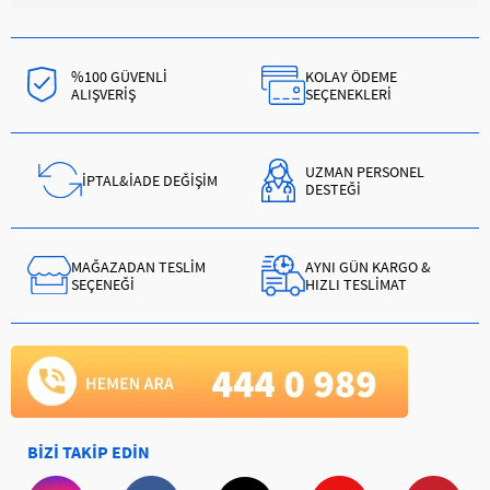
%100 GÜVENLİ
KOLAY ÖDEME
ALIŞVERİŞ
SEÇENEKLERİ
UZMAN PERSONEL
İPTAL&İADE DEĞİŞİM
DESTEĞİ
MAĞAZADAN TESLİM
AYNI GÜN KARGO &
SEÇENEĞİ
HIZLI TESLİMAT
BİZİ TAKİP EDİN