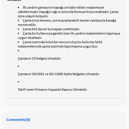
İlk yardım çantasının kapağı cırt tabir edilen malzemeyle
sabitlenmiştir. Kapağın sağ ve solunda fermuar bulunmaktadır. Çanta
içine ulaşım kolaydır.
Çanta önce kemere, sonra ayarlanabilir kemer vasıtasıyla bacağa
monte edilir.
Çanta 610 denier kumaştan üretilmiştir.
Çanta bir kullanıcıya gerekli olan ilk yardım malzemelerini taşımaya
uygun ebattadır.
Çanta üzerinde kolonlar mevcut olup bu kolonlar farklı
malzemelerinde çanta üzerinde taşınmasına uygundur.
Çantanın CE belgesi olmalıdır.
Çantanın ISO 9001 ve ISO 13485 Kalite Belgeleri olmalıdır.
Teklif veren firmanın Kapasite Raporu Olmalıdır.
Comments
(0)