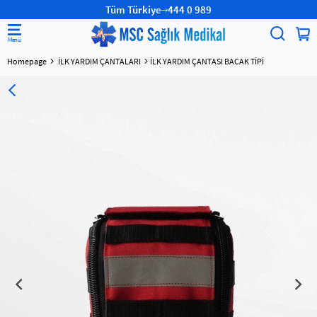
Tüm Türkiye
444 0 989
Homepage
İLK YARDIM ÇANTALARI
İLK YARDIM ÇANTASI BACAK TİPİ