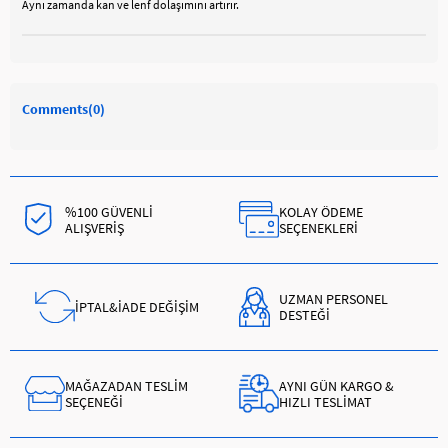
Aynı zamanda kan ve lenf dolaşımını artırır.
Comments
(0)
%100 GÜVENLİ
KOLAY ÖDEME
ALIŞVERİŞ
SEÇENEKLERİ
UZMAN PERSONEL
İPTAL&İADE DEĞİŞİM
DESTEĞİ
MAĞAZADAN TESLİM
AYNI GÜN KARGO &
SEÇENEĞİ
HIZLI TESLİMAT