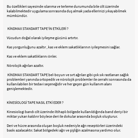
Bu özellikleri sayesinde ıslanma ve terleme durumunda bile cilt üzerinde
kalabilmektedir uygulama sonrasında duş almak yada ellerinizi yıkayabilmek
mümkündür.
KİNDMAX STANDART TAPE’İN ETKİLERİ ?
Vücudun doğal olarak iyileşme gücünü artırtır.
Kas yorgunluğunu azaltır , kas ve eklem sakatlıklarının iyileşmesini sağlar.
Kas ve eklem sakatlıklarını önler.
Nörolojik ağrıları azaltır.
KİNDMAX STANDART TAPE bel-boyun ve sırt ağrıları gibi çok sık rastlanan sağlık
problemleri yanında ortopedik ve nörolojik problemler ile cerrahi sonrasında da
kullanılabilen bir tedavi seçeneğidir ve her geçen gün kullanım alanı
genişlemektedir.
KİNESİOLOGİ TAPE NASIL ETKİ EDER ?
Kinesiologi bandı cilt üzerinde iltihaplı bölgede kullanıldığında band deriyi bir
miktar yukarı kaldırır böylece deri ile dokular arasında boşluk oluşturur.
Deri ve hücre arasında oluşan boşluk nedeniyle ağrı reseptörleri üzerindeki
baskı azalacaktır. Sakat bölgedeki ağrı ve şişliğin azalmasına yardımcı olur.