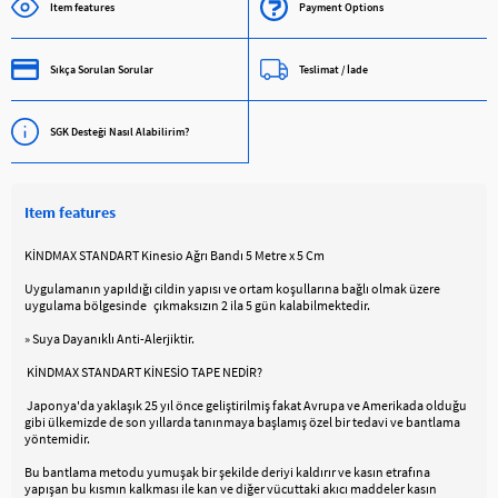
Item features
Payment Options
Sıkça Sorulan Sorular
Teslimat / İade
SGK Desteği Nasıl Alabilirim?
Item features
KİNDMAX STANDART Kinesio Ağrı Bandı 5 Metre x 5 Cm
Uygulamanın yapıldığı cildin yapısı ve ortam koşullarına bağlı olmak üzere
uygulama bölgesinde çıkmaksızın 2 ila 5 gün kalabilmektedir.
» Suya Dayanıklı Anti-Alerjiktir.
KİNDMAX STANDART KİNESİO TAPE NEDİR?
Japonya'da yaklaşık 25 yıl önce geliştirilmiş fakat Avrupa ve Amerikada olduğu
gibi ülkemizde de son yıllarda tanınmaya başlamış özel bir tedavi ve bantlama
yöntemidir.
Bu bantlama metodu yumuşak bir şekilde deriyi kaldırır ve kasın etrafına
yapışan bu kısmın kalkması ile kan ve diğer vücuttaki akıcı maddeler kasın