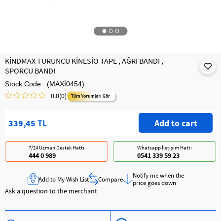
KİNDMAX TURUNCU KİNESİO TAPE , AĞRI BANDI ,
SPORCU BANDI
Stock Code
(MAXİ0454)
0.0
(0)
339,45 TL
7/24 Uzman Destek Hattı
Whatsapp İletişim Hattı
444 0 989
0541 339 59 23
Notify me when the
Add to My Wish List
Compare
price goes down
Ask a question to the merchant