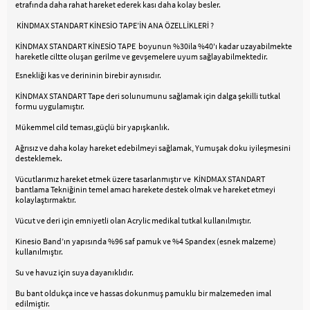
etrafında daha rahat hareket ederek kası daha kolay besler.
KİNDMAX STANDART KİNESİO TAPE’İN ANA ÖZELLİKLERİ ?
KİNDMAX STANDART KİNESİO TAPE boyunun %30ila %40'ı kadar uzayabilmekte
hareketle ciltte oluşan gerilme ve gevşemelere uyum sağlayabilmektedir.
Esnekliği kas ve derininin birebir aynısıdır.
KİNDMAX STANDART Tape deri solunumunu sağlamak için dalga şekilli tutkal
formu uygulamıştır.
Mükemmel cild teması,güçlü bir yapışkanlık.
Ağrısız ve daha kolay hareket edebilmeyi sağlamak, Yumuşak doku iyileşmesini
desteklemek.
Vücutlarımız hareket etmek üzere tasarlanmıştır ve KİNDMAX STANDART
bantlama Tekniğinin temel amacı harekete destek olmak ve hareket etmeyi
kolaylaştırmaktır.
Vücut ve deri için emniyetli olan Acrylic medikal tutkal kullanılmıştır.
Kinesio Band’ın yapısında %96 saf pamuk ve %4 Spandex (esnek malzeme)
kullanılmıştır.
Su ve havuz için suya dayanıklıdır.
Bu bant oldukça ince ve hassas dokunmuş pamuklu bir malzemeden imal
edilmiştir.