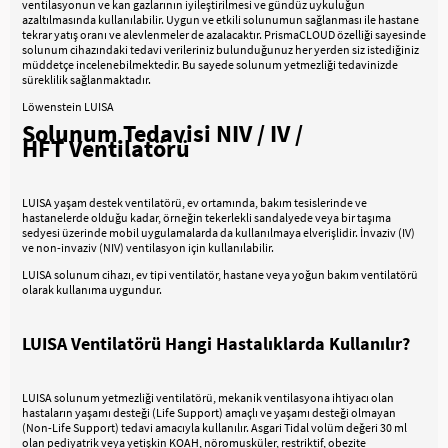
ventilasyonun ve kan gazlarının iyileştirilmesi ve gündüz uykuluğun
azaltılmasında kullanılabilir. Uygun ve etkili solunumun sağlanması ile hastane
tekrar yatış oranı ve alevlenmeler de azalacaktır. PrismaCLOUD özelliği sayesinde
solunum cihazındaki tedavi verileriniz bulunduğunuz her yerden siz istediğiniz
müddetçe incelenebilmektedir. Bu sayede solunum yetmezliği tedavinizde
süreklilik sağlanmaktadır.
Löwenstein LUISA
Solunum Tedavisi NIV / IV /
HFT Ventilatörü
LUISA yaşam destek ventilatörü, ev ortamında, bakım tesislerinde ve
hastanelerde olduğu kadar, örneğin tekerlekli sandalyede veya bir taşıma
sedyesi üzerinde mobil uygulamalarda da kullanılmaya elverişlidir. İnvaziv (IV)
ve non-invaziv (NIV) ventilasyon için kullanılabilir.
LUISA solunum cihazı, ev tipi ventilatör, hastane veya yoğun bakım ventilatörü
olarak kullanıma uygundur.
LUISA Ventilatörü Hangi Hastalıklarda Kullanılır?
LUISA solunum yetmezliği ventilatörü, mekanik ventilasyona ihtiyacı olan
hastaların yaşamı desteği (Life Support) amaçlı ve yaşamı desteği olmayan
(Non-Life Support) tedavi amacıyla kullanılır. Asgari Tidal volüm değeri 30 ml
olan pediyatrik veya yetişkin KOAH, nöromusküler, restriktif, obezite