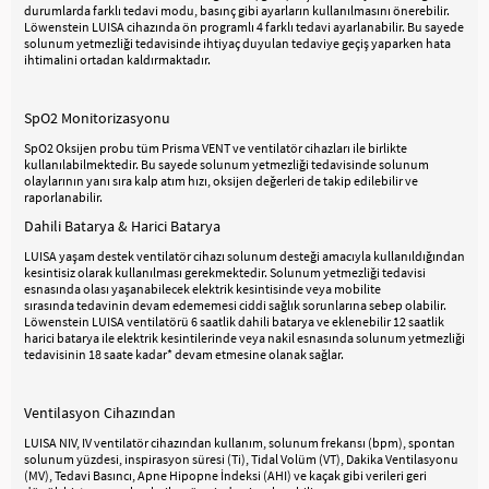
durumlarda farklı tedavi modu, basınç gibi ayarların kullanılmasını önerebilir.
Löwenstein LUISA cihazında ön programlı 4 farklı tedavi ayarlanabilir. Bu sayede
solunum yetmezliği tedavisinde ihtiyaç duyulan tedaviye geçiş yaparken hata
ihtimalini ortadan kaldırmaktadır.
SpO2 Monitorizasyonu
SpO2 Oksijen probu tüm Prisma VENT ve ventilatör cihazları ile birlikte
kullanılabilmektedir. Bu sayede solunum yetmezliği tedavisinde solunum
olaylarının yanı sıra kalp atım hızı, oksijen değerleri de takip edilebilir ve
raporlanabilir.
Dahili Batarya & Harici Batarya
LUISA yaşam destek ventilatör cihazı solunum desteği amacıyla kullanıldığından
kesintisiz olarak kullanılması gerekmektedir. Solunum yetmezliği tedavisi
esnasında olası yaşanabilecek elektrik kesintisinde veya mobilite
sırasında tedavinin devam edememesi ciddi sağlık sorunlarına sebep olabilir.
Löwenstein LUISA ventilatörü 6 saatlik dahili batarya ve eklenebilir 12 saatlik
harici batarya ile elektrik kesintilerinde veya nakil esnasında solunum yetmezliği
tedavisinin 18 saate kadar* devam etmesine olanak sağlar.
Ventilasyon Cihazından
LUISA NIV, IV ventilatör cihazından kullanım, solunum frekansı (bpm), spontan
solunum yüzdesi, inspirasyon süresi (Ti), Tidal Volüm (VT), Dakika Ventilasyonu
(MV), Tedavi Basıncı, Apne Hipopne İndeksi (AHI) ve kaçak gibi verileri geri