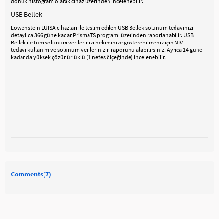
dönük histogram olarak cihaz üzerinden incelenebilir.
USB Bellek
Löwenstein LUISA cihazları ile teslim edilen USB Bellek solunum tedavinizi
detaylıca 366 güne kadar PrismaTS programı üzerinden raporlanabilir. USB
Bellek ile tüm solunum verilerinizi hekiminize gösterebilmeniz için NIV
tedavi kullanım ve solunum verilerinizin raporunu alabilirsiniz. Ayrıca 14 güne
kadar da yüksek çözünürlüklü (1 nefes ölçeğinde) incelenebilir.
Comments
(7)