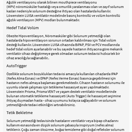
Ağızlık ventilasyonu olarak bilinen mouthpiece ventilasyonu
(MPV) nöromüsküler hastalığı veya omurilik yaralanması olan ve zayıf solunum
kasları nedeniyle solunum desteğine ihtiyacı olan hastalarda kullanılır.
Löwenstein LUISA ventilatör modelinde basınç kontrollü ve volüm kontrollü
ağızlık ventilasyon (MPV) modları bulunmaktadır.
Hedef Tidal Volüm
Obezite Hipoventilasyon, Nöromasküler gibi Solunum yetmezliği olan
hastalarda hipoventilasyon sorunun ortadan kaldırılması için Tidal volüm
desteği kullanılır. Löwenstein LUISA cihazında BiPAP, PSV ve PCV modlarında
hedef tidal volüm ayarlanabilir ve bu sayede hastanın ihtiyacına göre mekanik
ventilatör cihazı değiştirmeye gerek olmadan solunum tedavisi hızlıca tek bir
cihaz aracılığyla sağlanabilir..
AutoTrigger
Özellikle solunum bozuklukları tedavisi amacıyla kullanılan cihazlarda IPAP
(Nefes Alma Esnası) ve EPAP (Nefes Verme Esnası) basınca geçebilmesi için
hastanın nefes almaya başlaması gerekmektedir. Cihazın hastanın solunumu ile
uyumlu olarak çalışması için tetikleme hassasiyet ayarı yapılmaktadır.
Löwenstein Prisma, Prisma VENT ve yaşam destek ventilatör modellerinde
bulunan otomatik tetikleme hassasiyeti (Auto Trigger) ile hassasiyet seçimine
ihtiyaç duymadan hasta - cihaz uyumunu kolayca sağlayabilir ve solunum
yetmezliğinde tedavi etkinliğini artırabilirsiniz.
Tetik Bekletme
Solunum yetmezliği tedavisinde hastaların ventilatör veya bipap cihazlarını
kullanım esnasında en düşük solunum çabasıyla inspiryum (nefes alma)
tetiklenir. Çoğu zaman öksürme, boğaz temizleme gibi doğal refleksler solunum