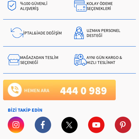
%100 GÜVENLİ
KOLAY ÖDEME
ALIŞVERİŞ
SEÇENEKLERİ
UZMAN PERSONEL
İPTAL&İADE DEĞİŞİM
DESTEĞİ
MAĞAZADAN TESLİM
AYNI GÜN KARGO &
SEÇENEĞİ
HIZLI TESLİMAT
BİZİ TAKİP EDİN