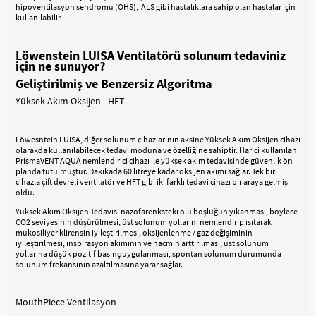
hipoventilasyon sendromu (OHS), ALS gibi hastalıklara sahip olan hastalar için
kullanılabilir.
Löwenstein LUISA Ventilatörü solunum tedaviniz
için ne sunuyor?
Geliştirilmiş ve Benzersiz Algoritma
Yüksek Akım Oksijen - HFT
Löwesntein LUISA, diğer solunum cihazlarının aksine Yüksek Akım Oksijen cihazı
olarakda kullanılabilecek tedavi moduna ve özelliğine sahiptir. Harici kullanılan
PrismaVENT AQUA nemlendirici cihazı ile yüksek akım tedavisinde güvenlik ön
planda tutulmuştur. Dakikada 60 litreye kadar oksijen akımı sağlar. Tek bir
cihazla çift devreli ventilatör ve HFT gibi iki farklı tedavi cihazı bir araya gelmiş
oldu.
Yüksek Akım Oksijen Tedavisi nazofarenksteki ölü boşluğun yıkanması, böylece
CO2 seviyesinin düşürülmesi, üst solunum yollarını nemlendirip ısıtarak
mukosiliyer klirensin iyileştirilmesi, oksijenlenme / gaz değişiminin
iyileştirilmesi, inspirasyon akımının ve hacmin arttırılması, üst solunum
yollarına düşük pozitif basınç uygulanması, spontan solunum durumunda
solunum frekansının azaltılmasına yarar sağlar.
MouthPiece Ventilasyon