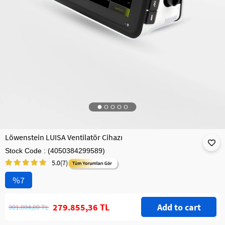
Löwenstein LUISA Ventilatör Cihazı
Stock Code
(4050384299589)
5.0
(7)
7
279.855,36 TL
301.804,80 TL