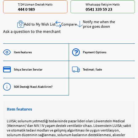
7/24 Uzman Destek Hattı
Whatsapp İletişim Hattı
444 0 989
0541 339 59 23
Notify me when the
Add to My Wish List
Compare
price goes down
Ask a question to the merchant
Item features
Payment Options
Sıkça Sorulan Sorular
Teslimat / İade
SGK Desteği Nasıl Alabilirim?
Item features
LUISA; solunum yetmezliği tedavisinde pazar lideri olan Löwenstein Medical
(Weinmann)'dan NIV / IV yaşam destek ventilatör cihazı. Löwenstein LUISA; sabit
ve otomatik tedavi modları ve gelişmiş algoritması ile uygun ventilasyon,
solunum düzeninin sağlanması, solunum kaslarının desteklenmesi, alveoler