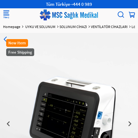
Tüm Türkiye
444 0 989
Homepage
UYKU VE SOLUNUM
SOLUNUM CİHAZI
VENTİLATÖR CİHAZLARI
Löwe
New Item
Free Shipping