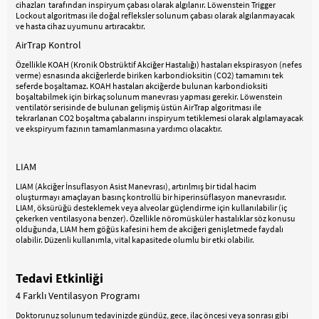
cihazları tarafından inspiryum çabası olarak algılanır. Löwenstein Trigger
Lockout algoritması ile doğal refleksler solunum çabası olarak algılanmayacak
ve hasta cihaz uyumunu artıracaktır.
AirTrap Kontrol
Özellikle KOAH (Kronik Obstrüktif Akciğer Hastalığı) hastaları ekspirasyon (nefes
verme) esnasında akciğerlerde biriken karbondioksitin (CO2) tamamını tek
seferde boşaltamaz. KOAH hastaları akciğerde bulunan karbondioksiti
boşaltabilmek için birkaç solunum manevrası yapması gerekir. Löwenstein
ventilatör serisinde de bulunan gelişmiş üstün AirTrap algoritması ile
tekrarlanan CO2 boşaltma çabalarını inspiryum tetiklemesi olarak algılamayacak
ve ekspiryum fazının tamamlanmasına yardımcı olacaktır.
LIAM
LIAM (Akciğer İnsuflasyon Asist Manevrası), artırılmış bir tidal hacim
oluşturmayı amaçlayan basınç kontrollü bir hiperinsüflasyon manevrasıdır.
LIAM, öksürüğü desteklemek veya alveolar güçlendirme için kullanılabilir (iç
çekerken ventilasyona benzer). Özellikle nöromüsküler hastalıklar söz konusu
olduğunda, LIAM hem göğüs kafesini hem de akciğeri genişletmede faydalı
olabilir. Düzenli kullanımla, vital kapasitede olumlu bir etki olabilir.
Tedavi Etkinliği
4 Farklı Ventilasyon Programı
Doktorunuz solunum tedavinizde gündüz, gece, ilaç öncesi veya sonrası gibi