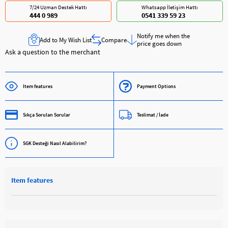
7/24 Uzman Destek Hattı
Whatsapp İletişim Hattı
444 0 989
0541 339 59 23
Notify me when the
Add to My Wish List
Compare
price goes down
Ask a question to the merchant
Item features
Payment Options
Sıkça Sorulan Sorular
Teslimat / İade
SGK Desteği Nasıl Alabilirim?
Item features