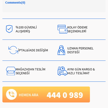
Comments
(0)
%100 GÜVENLİ
KOLAY ÖDEME
ALIŞVERİŞ
SEÇENEKLERİ
UZMAN PERSONEL
İPTAL&İADE DEĞİŞİM
DESTEĞİ
MAĞAZADAN TESLİM
AYNI GÜN KARGO &
SEÇENEĞİ
HIZLI TESLİMAT