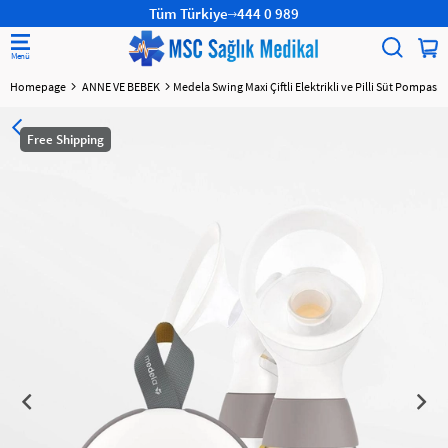
Tüm Türkiye
444 0 989
Homepage
ANNE VE BEBEK
Medela Swing Maxi Çiftli Elektrikli ve Pilli Süt Pompası
Free Shipping