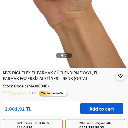
MVS DİGİ-FLEX EL PARMAK GÜÇLENDİRME YAYI , EL
PARMAK EGZERSİZ ALETİ YEŞİL RENK (ORTA)
Stock Code
(MAXİ0048)
0.0
(0)
2.081,92 TL
7/24 Uzman Destek Hattı
Whatsapp İletişim Hattı
444 0 989
0541 339 59 23