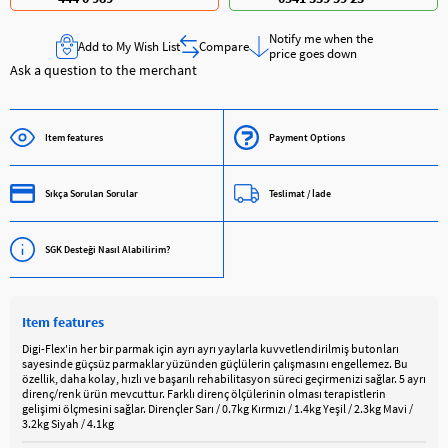
Notify me when the
Add to My Wish List
Compare
price goes down
Ask a question to the merchant
Item features
Payment Options
Sıkça Sorulan Sorular
Teslimat / İade
SGK Desteği Nasıl Alabilirim?
Item features
Digi-Flex'in her bir parmak için ayrı ayrı yaylarla kuvvetlendirilmiş butonları
sayesinde güçsüz parmaklar yüzünden güçlülerin çalışmasını engellemez. Bu
özellik, daha kolay, hızlı ve başarılı rehabilitasyon süreci geçirmenizi sağlar. 5 ayrı
direnç/renk ürün mevcuttur. Farklı direnç ölçülerinin olması terapistlerin
gelişimi ölçmesini sağlar. Dirençler Sarı / 0.7kg Kırmızı / 1.4kg Yeşil / 2.3kg Mavi /
3.2kg Siyah / 4.1kg