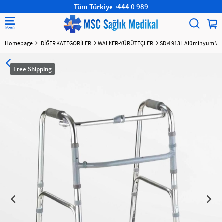
Tüm Türkiye
444 0 989
Homepage
DİĞER KATEGORİLER
WALKER-YÜRÜTEÇLER
SDM 913L Alüminyum Walk
Free Shipping