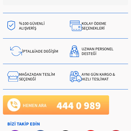
%100 GÜVENLİ
KOLAY ÖDEME
ALIŞVERİŞ
SEÇENEKLERİ
UZMAN PERSONEL
İPTAL&İADE DEĞİŞİM
DESTEĞİ
MAĞAZADAN TESLİM
AYNI GÜN KARGO &
SEÇENEĞİ
HIZLI TESLİMAT
BİZİ TAKİP EDİN