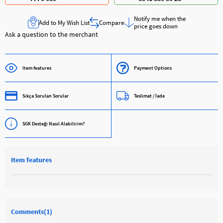
Notify me when the
Add to My Wish List
Compare
price goes down
Ask a question to the merchant
Item features
Payment Options
Sıkça Sorulan Sorular
Teslimat / İade
SGK Desteği Nasıl Alabilirim?
Item features
Comments
(1)