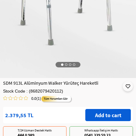
SDM 913L Alüminyum Walker Yürüteç Hareketli
Stock Code
(8682079420112)
0.0
(1)
2.379,55 TL
7/24 Uzman Destek Hattı
Whatsapp İletişim Hattı
444 0 989
0541 339 59 23