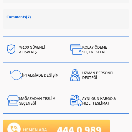
Comments
(2)
%100 GÜVENLİ
KOLAY ÖDEME
ALIŞVERİŞ
SEÇENEKLERİ
UZMAN PERSONEL
İPTAL&İADE DEĞİŞİM
DESTEĞİ
MAĞAZADAN TESLİM
AYNI GÜN KARGO &
SEÇENEĞİ
HIZLI TESLİMAT