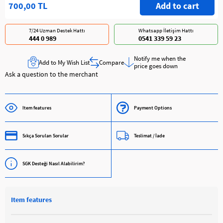
700,00 TL
7/24 Uzman Destek Hattı
Whatsapp İletişim Hattı
444 0 989
0541 339 59 23
Notify me when the
Add to My Wish List
Compare
price goes down
Ask a question to the merchant
Item features
Payment Options
Sıkça Sorulan Sorular
Teslimat / İade
SGK Desteği Nasıl Alabilirim?
Item features