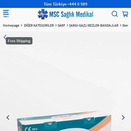
Tüm Türkiye
444 0 989
Homepage
DİĞER KATEGORİLER
SARF
SARGI-GAZLI BEZLER-BANDAJLAR
Steril
Free Shipping