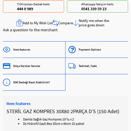
7/24 Uzman Destek Hattı
Whatsapp İletişim Hattı
444 0 989
0541 339 59 23
Notify me when the
Add to My Wish List
Compare
price goes down
Ask a question to the merchant
Item features
Payment Options
Sıkça Sorulan Sorular
Teslimat / İade
SGK Desteği Nasıl Alabilirim?
Item features
STERİL GAZ KOMPRES 30X80 2PARÇA D’S (150 Adet)
Damla Sağlık Gaz Kompres 10’lu x 2
Ds Hidrofil Gazlı Bez 30cm x 40cm 2li paket