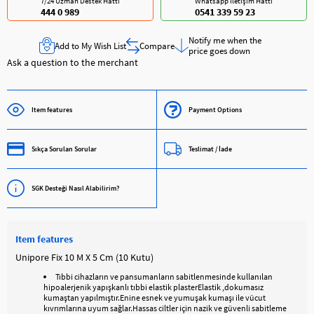
7/24 Uzman Destek Hattı
Whatsapp İletişim Hattı
444 0 989
0541 339 59 23
Notify me when the
Add to My Wish List
Compare
price goes down
Ask a question to the merchant
Item features
Payment Options
Sıkça Sorulan Sorular
Teslimat / İade
SGK Desteği Nasıl Alabilirim?
Item features
Unipore Fix 10 M X 5 Cm (10 Kutu)
Tıbbi cihazların ve pansumanların sabitlenmesinde kullanılan
hipoalerjenik yapışkanlı tıbbi elastik plasterElastik ,dokumasız
kumaştan yapılmıştır.Enine esnek ve yumuşak kumaşı ile vücut
kıvrımlarına uyum sağlar.Hassas ciltler için nazik ve güvenli sabitleme