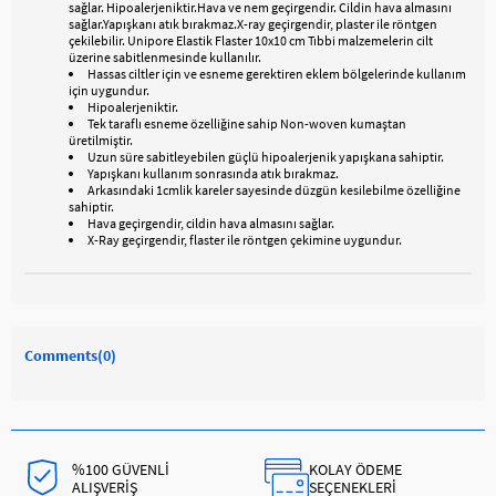
sağlar. Hipoalerjeniktir.Hava ve nem geçirgendir. Cildin hava almasını
sağlar.Yapışkanı atık bırakmaz.X-ray geçirgendir, plaster ile röntgen
çekilebilir. Unipore Elastik Flaster 10x10 cm Tıbbi malzemelerin cilt
üzerine sabitlenmesinde kullanılır.
Hassas ciltler için ve esneme gerektiren eklem bölgelerinde kullanım
için uygundur.
Hipoalerjeniktir.
Tek taraflı esneme özelliğine sahip Non-woven kumaştan
üretilmiştir.
Uzun süre sabitleyebilen güçlü hipoalerjenik yapışkana sahiptir.
Yapışkanı kullanım sonrasında atık bırakmaz.
Arkasındaki 1cmlik kareler sayesinde düzgün kesilebilme özelliğine
sahiptir.
Hava geçirgendir, cildin hava almasını sağlar.
X-Ray geçirgendir, flaster ile röntgen çekimine uygundur.
Comments
(0)
%100 GÜVENLİ
KOLAY ÖDEME
ALIŞVERİŞ
SEÇENEKLERİ