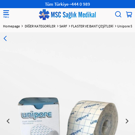
Tüm Türkiye
444 0 989
Homepage
DİĞER KATEGORİLER
SARF
FLASTER VE BANT ÇEŞİTLERİ
Unipore 5 c