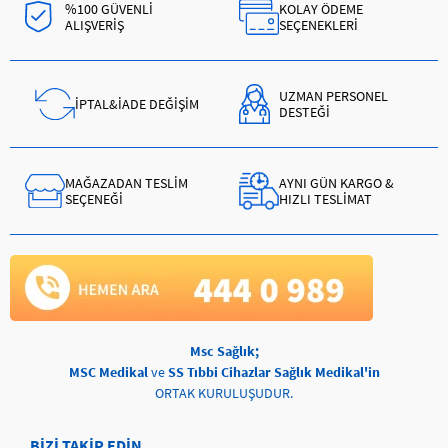
%100 GÜVENLİ
KOLAY ÖDEME
ALIŞVERİŞ
SEÇENEKLERİ
UZMAN PERSONEL
İPTAL&İADE DEĞİŞİM
DESTEĞİ
MAĞAZADAN TESLİM
AYNI GÜN KARGO &
SEÇENEĞİ
HIZLI TESLİMAT
Msc Sağlık;
MSC Medikal
ve
SS Tıbbi Cihazlar Sağlık Medikal'in
ORTAK KURULUŞUDUR.
BİZİ TAKİP EDİN