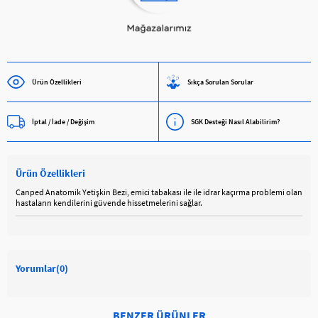
Ürün Özellikleri
Sıkça Sorulan Sorular
İptal / İade / Değişim
SGK Desteği Nasıl Alabilirim?
Ürün Özellikleri
Canped Anatomik Yetişkin Bezi, emici tabakası ile ile idrar kaçırma problemi olan
hastaların kendilerini güvende hissetmelerini sağlar.
Yorumlar
(0)
BENZER ÜRÜNLER