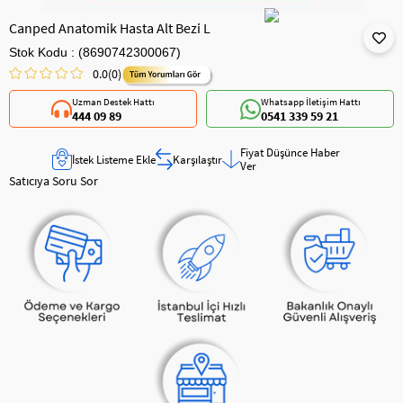
Canped Anatomik Hasta Alt Bezi L
Stok Kodu
(8690742300067)
0.0
(0)
Uzman Destek Hattı
Whatsapp İletişim Hattı
444 09 89
0541 339 59 21
Fiyat Düşünce Haber
İstek Listeme Ekle
Karşılaştır
Ver
Satıcıya Soru Sor