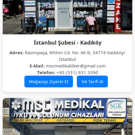
İstanbul Şubesi - Kadıköy
Adres:
Rasimpaşa, Rıhtım Cd. No: 46 B, 34716 Kadıköy/
İstanbul
E-Mail:
mscmedikalilker@gmail.com
Telefon:
+90 (531) 931 3390
Mağazayı Ziyaret Et
Yol Tarifi Al