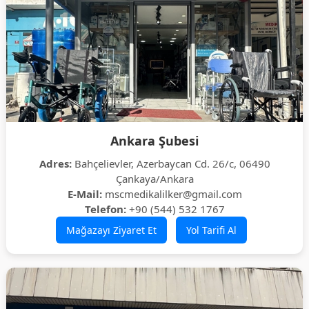
Ankara Şubesi
Adres:
Bahçelievler, Azerbaycan Cd. 26/c, 06490
Çankaya/Ankara
E-Mail:
mscmedikalilker@gmail.com
Telefon:
+90 (544) 532 1767
Mağazayı Ziyaret Et
Yol Tarifi Al