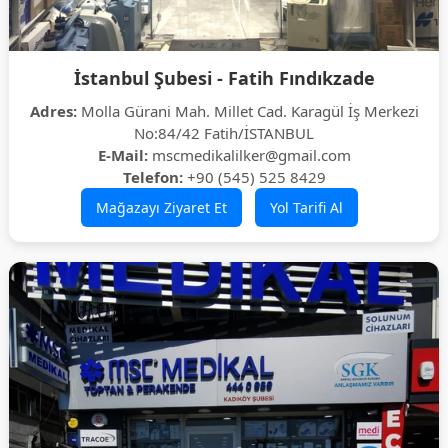
İstanbul Şubesi - Fatih Fındıkzade
Adres:
Molla Gürani Mah. Millet Cad. Karagül İş Merkezi
No:84/42 Fatih/İSTANBUL
E-Mail:
mscmedikalilker@gmail.com
Telefon:
+90 (545) 525 8429
Mağazayı Ziyaret Et
Yol Tarifi Al