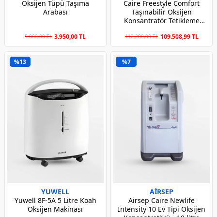
Oksijen Tüpü Taşıma
Caire Freestyle Comfort
Arabası
Taşınabilir Oksijen
Konsantratör Tetikleme
Modlu Oksijen Cihazı - 16
3.950,00 TL
109.508,99 TL
5.000,00 TL
112.200,00 TL
Cell Büyük Batarya
%13
%7
YUWELL
AİRSEP
Yuwell 8F-5A 5 Litre Koah
Airsep Caire Newlife
Oksijen Makinası
Intensity 10 Ev Tipi Oksijen