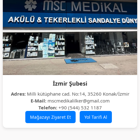
İzmir Şubesi
Adres:
Milli kütüphane cad. No:14, 35260 Konak/İzmir
E-Mail:
mscmedikalilker@gmail.com
Telefon:
+90 (544) 532 1187
Mağazayı Ziyaret Et
Yol Tarifi Al