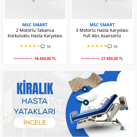
MSC SMART
MSC SMART
2 Motorlu Tabanca
3 Motorlu Hasta Karyolası
Korkuluklu Hasta Karyolası
Full Abs Asansörlü
★
★
★
★
★
★
★
★
★
★
16
16
18.450,00 TL
27.450,00 TL
22.500,00 TL
32.000,00 TL