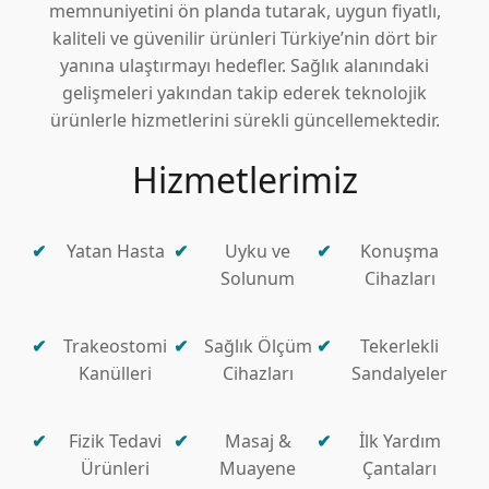
memnuniyetini ön planda tutarak, uygun fiyatlı,
kaliteli ve güvenilir ürünleri Türkiye’nin dört bir
yanına ulaştırmayı hedefler. Sağlık alanındaki
gelişmeleri yakından takip ederek teknolojik
ürünlerle hizmetlerini sürekli güncellemektedir.
Hizmetlerimiz
Yatan Hasta
Uyku ve
Konuşma
Solunum
Cihazları
Trakeostomi
Sağlık Ölçüm
Tekerlekli
Kanülleri
Cihazları
Sandalyeler
Fizik Tedavi
Masaj &
İlk Yardım
Ürünleri
Muayene
Çantaları