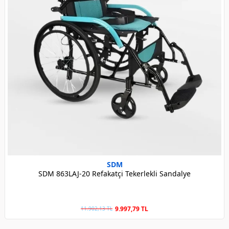
SDM
SDM 863LAJ-20 Refakatçi Tekerlekli Sandalye
9.997,79 TL
11.902,13 TL