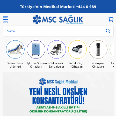
Türkiye'nin Medikal Marketi
444 0 989
Yatan Hasta
Uyku ve Solunum
Tekerlekli
Sağlık Ölçüm
Konuşma
Tra
Ürünleri
Cihazları
Sandalyeler
Cihazları
Cihazları
Ka