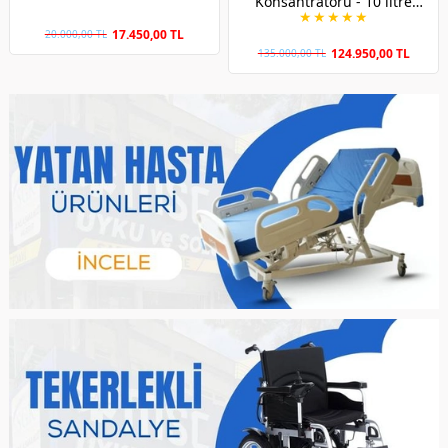
Konsantratörü - 10 litre
★
★
★
★
★
akım üretebilen
17.450,00 TL
20.000,00 TL
124.950,00 TL
135.000,00 TL