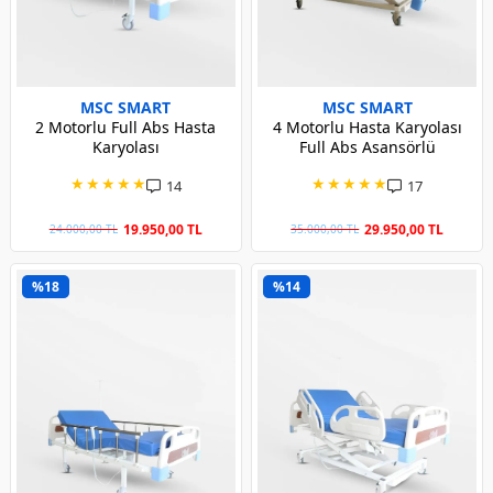
MSC SMART
MSC SMART
2 Motorlu Full Abs Hasta
4 Motorlu Hasta Karyolası
Karyolası
Full Abs Asansörlü
★
★
★
★
★
★
★
★
★
★
14
17
19.950,00 TL
29.950,00 TL
24.000,00 TL
35.000,00 TL
%18
%14