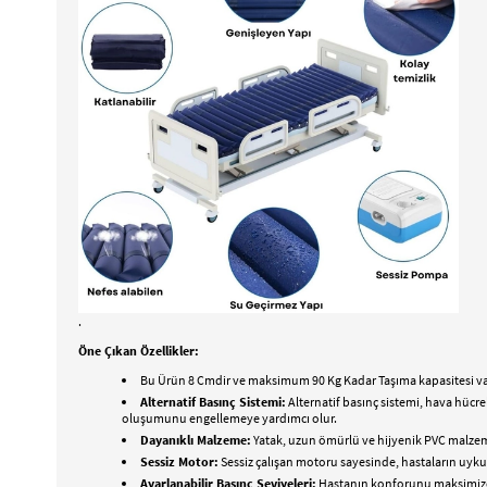
.
Öne Çıkan Özellikler:
Bu Ürün 8 Cmdir ve maksimum 90 Kg Kadar Taşıma kapasitesi va
Alternatif Basınç Sistemi:
Alternatif basınç sistemi, hava hücrel
oluşumunu engellemeye yardımcı olur.
Dayanıklı Malzeme:
Yatak, uzun ömürlü ve hijyenik PVC malzemed
Sessiz Motor:
Sessiz çalışan motoru sayesinde, hastaların uyku
Ayarlanabilir Basınç Seviyeleri:
Hastanın konforunu maksimize e