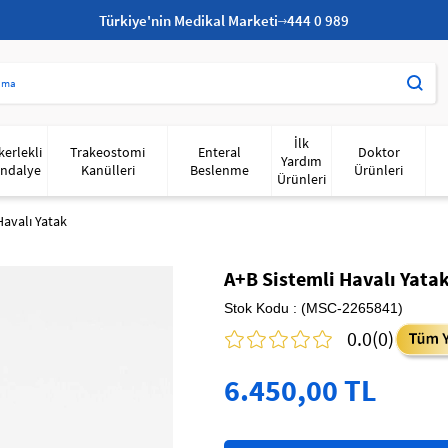
Türkiye'nin Medikal Marketi
444 0 989
İlk
kerlekli
Trakeostomi
Enteral
Doktor
Yardım
ndalye
Kanülleri
Beslenme
Ürünleri
Ürünleri
Havalı Yatak
A+B Sistemli Havalı Yata
Stok Kodu
(MSC-2265841)
0.0
(0)
6.450,00 TL