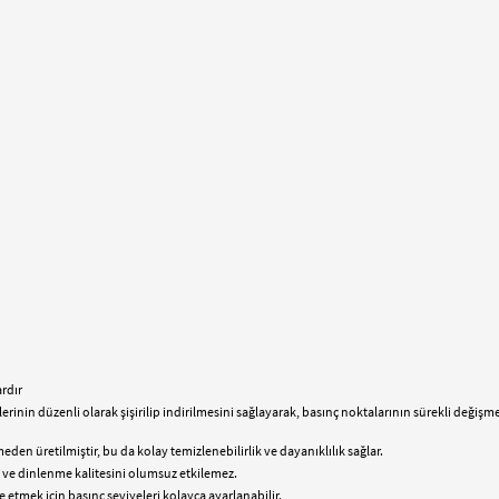
rdır
erinin düzenli olarak şişirilip indirilmesini sağlayarak, basınç noktalarının sürekli değişm
en üretilmiştir, bu da kolay temizlenebilirlik ve dayanıklılık sağlar.
 ve dinlenme kalitesini olumsuz etkilemez.
tmek için basınç seviyeleri kolayca ayarlanabilir.