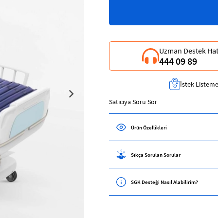
Uzman Destek Hat
444 09 89
İstek Listeme
Satıcıya Soru Sor
Ürün Özellikleri
Sıkça Sorulan Sorular
SGK Desteği Nasıl Alabilirim?