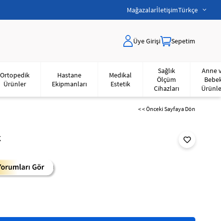
Mağazalar
İletişim
Türkçe
Üye Girişi
Sepetim
Sağlık
Anne 
Ortopedik
Hastane
Medikal
Ölçüm
Bebe
Ürünler
Ekipmanları
Estetik
Cihazları
Ürünle
< < Önceki Sayfaya Dön
k