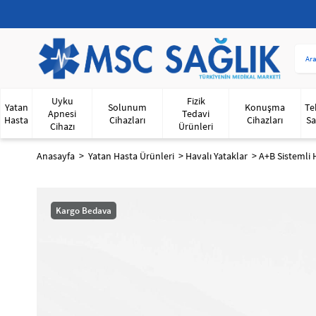
Uyku
Fizik
Yatan
Solunum
Konuşma
Te
Apnesi
Tedavi
Hasta
Cihazları
Cihazları
Sa
Cihazı
Ürünleri
Anasayfa
Yatan Hasta Ürünleri
Havalı Yataklar
A+B Sistemli 
Kargo Bedava