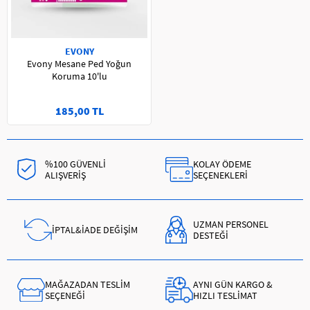
EVONY
Evony Mesane Ped Yoğun
Koruma 10'lu
185,00 TL
%100 GÜVENLİ
KOLAY ÖDEME
ALIŞVERİŞ
SEÇENEKLERİ
UZMAN PERSONEL
İPTAL&İADE DEĞİŞİM
DESTEĞİ
MAĞAZADAN TESLİM
AYNI GÜN KARGO &
SEÇENEĞİ
HIZLI TESLİMAT