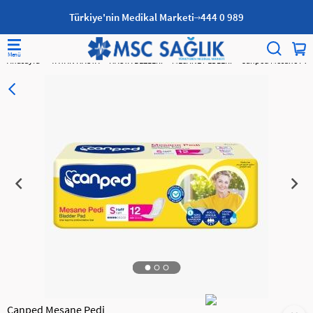
Türkiye'nin Medikal Marketi
444 0 989
Anasayfa
YATAN HASTA
HASTA BEZLERİ
MESANE PEDLERİ
Canped Mesane Ped
Canped Mesane Pedi