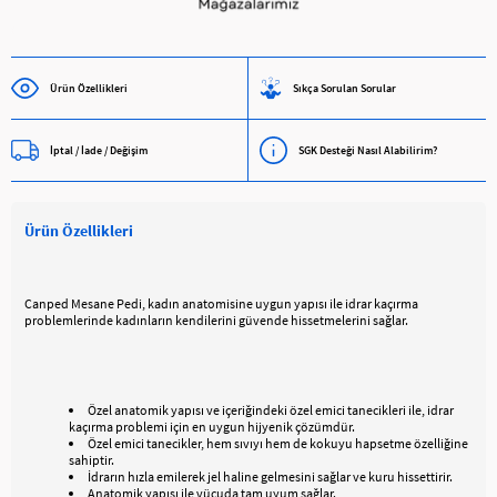
Ürün Özellikleri
Sıkça Sorulan Sorular
İptal / İade / Değişim
SGK Desteği Nasıl Alabilirim?
Ürün Özellikleri
Canped Mesane Pedi, kadın anatomisine uygun yapısı ile idrar kaçırma
problemlerinde kadınların kendilerini güvende hissetmelerini sağlar.
Özel anatomik yapısı ve içeriğindeki özel emici tanecikleri ile, idrar
kaçırma problemi için en uygun hijyenik çözümdür.
Özel emici tanecikler, hem sıvıyı hem de kokuyu hapsetme özelliğine
sahiptir.
İdrarın hızla emilerek jel haline gelmesini sağlar ve kuru hissettirir.
Anatomik yapısı ile vücuda tam uyum sağlar.