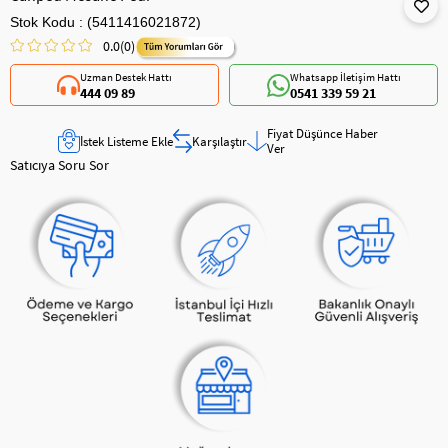
Stok Kodu
(5411416021872)
0.0
(0)
Uzman Destek Hattı
Whatsapp İletişim Hattı
444 09 89
0541 339 59 21
Fiyat Düşünce Haber
İstek Listeme Ekle
Karşılaştır
Ver
Satıcıya Soru Sor