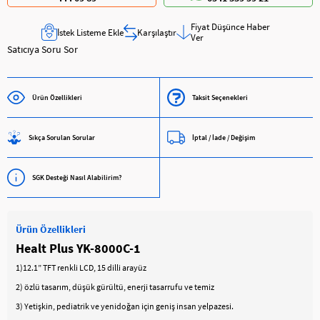
Fiyat Düşünce Haber
İstek Listeme Ekle
Karşılaştır
Ver
Satıcıya Soru Sor
Ürün Özellikleri
Taksit Seçenekleri
Sıkça Sorulan Sorular
İptal / İade / Değişim
SGK Desteği Nasıl Alabilirim?
Ürün Özellikleri
Healt Plus YK-8000C-1
1)12.1” TFT renkli LCD, 15 dilli arayüz
2) özlü tasarım, düşük gürültü, enerji tasarrufu ve temiz
3) Yetişkin, pediatrik ve yenidoğan için geniş insan yelpazesi.