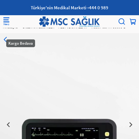
Türkiye'nin Medikal Marketi
444 0 989
Anasayfa
DİĞER KATEGORİLER
ALET VE CİHAZLAR
Healt Plus YK-8000C-1
Kargo Bedava