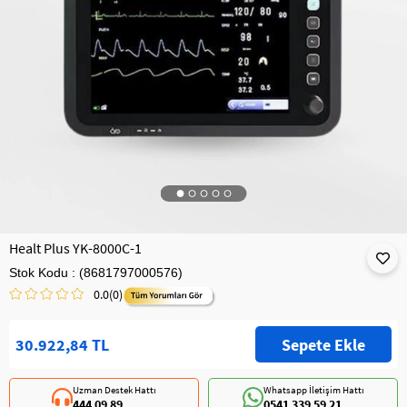
Healt Plus YK-8000C-1
Stok Kodu
(8681797000576)
0.0
(0)
30.922,84 TL
Uzman Destek Hattı
Whatsapp İletişim Hattı
444 09 89
0541 339 59 21