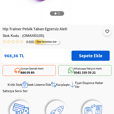
Hip Trainer Pelvik Taban Egzersiz Aleti
Stok Kodu
(OMAXİ0105)
0.0
(0)
968,36 TL
Uzman Destek Hattı
Whatsapp İletişim Hattı
444 09 89
0541 339 59 21
Fiyat Düşünce Haber
Kritik Stok
İstek Listeme Ekle
Karşılaştır
Ver
Satıcıya Soru Sor