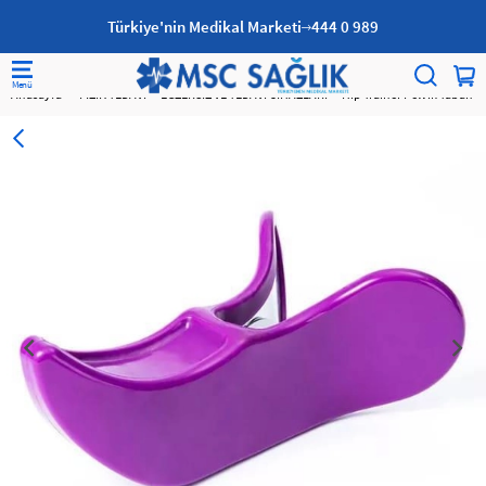
Türkiye'nin Medikal Marketi
444 0 989
Anasayfa
FİZİK TEDAVİ
EGZERSİZ VE TEDAVİ CİHAZLARI
Hip Trainer Pelvik Taban Eg