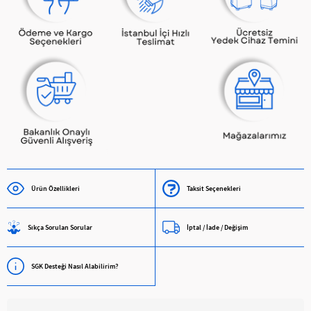
Ürün Özellikleri
Taksit Seçenekleri
Sıkça Sorulan Sorular
İptal / İade / Değişim
SGK Desteği Nasıl Alabilirim?